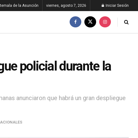
temala de la Asunción
viernes, agosto 7, 2026
Iniciar Sesión
ue policial durante la
manas anunciaron que habrá un gran despliegue
NACIONALES