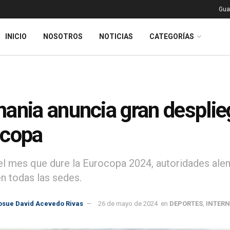
Gua
INICIO
NOSOTROS
NOTICIAS
CATEGORÍAS
ania anuncia gran desplieg
ocopa
el mes que dure la Eurocopa 2024, autoridades ale
en todas las sedes.
osue David Acevedo Rivas
26 de mayo de 2024
en
DEPORTES
,
INTER