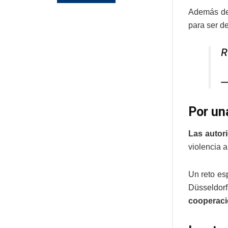
Además de 
para ser d
R
—
Por un
Las autor
violencia a
Un reto es
Düsseldorf
cooperació