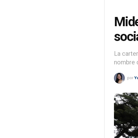
Mide
soci
La carte
nombre d
por
Y