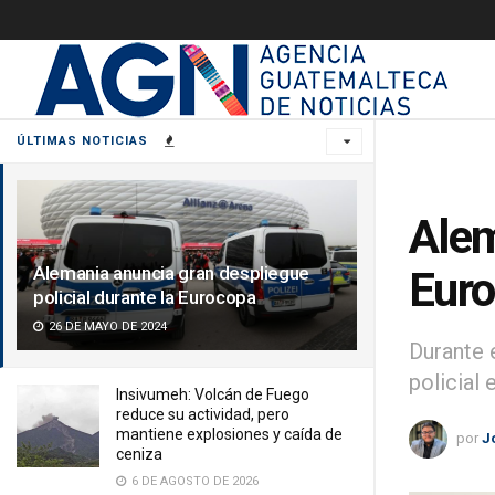
ÚLTIMAS NOTICIAS
Alem
Alemania anuncia gran despliegue
Eur
policial durante la Eurocopa
26 DE MAYO DE 2024
Durante 
policial 
Insivumeh: Volcán de Fuego
reduce su actividad, pero
mantiene explosiones y caída de
por
J
ceniza
6 DE AGOSTO DE 2026