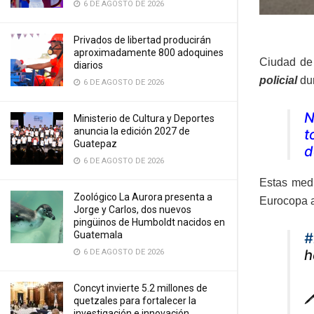
6 DE AGOSTO DE 2026
Privados de libertad producirán
aproximadamente 800 adoquines
Ciudad de
diarios
policial
dur
6 DE AGOSTO DE 2026
N
Ministerio de Cultura y Deportes
anuncia la edición 2027 de
t
Guatepaz
d
6 DE AGOSTO DE 2026
Estas medi
Zoológico La Aurora presenta a
Eurocopa a
Jorge y Carlos, dos nuevos
pingüinos de Humboldt nacidos en
Guatemala
#
h
6 DE AGOSTO DE 2026
Concyt invierte 5.2 millones de
🖊
quetzales para fortalecer la
investigación e innovación