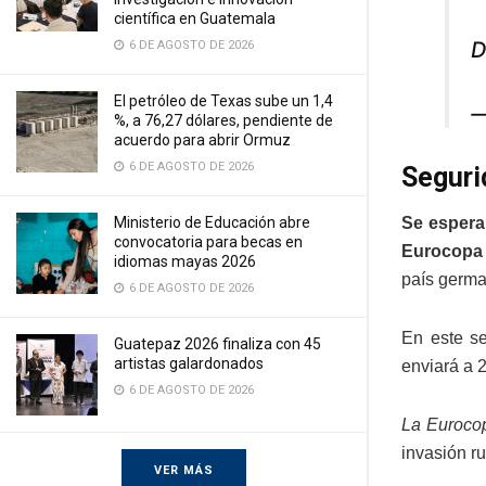
científica en Guatemala
D
6 DE AGOSTO DE 2026
El petróleo de Texas sube un 1,4
—
%, a 76,27 dólares, pendiente de
acuerdo para abrir Ormuz
6 DE AGOSTO DE 2026
Seguri
Ministerio de Educación abre
Se espera
convocatoria para becas en
Eurocopa
idiomas mayas 2026
país german
6 DE AGOSTO DE 2026
En este se
Guatepaz 2026 finaliza con 45
artistas galardonados
enviará a 
6 DE AGOSTO DE 2026
La Eurocop
invasión r
VER MÁS