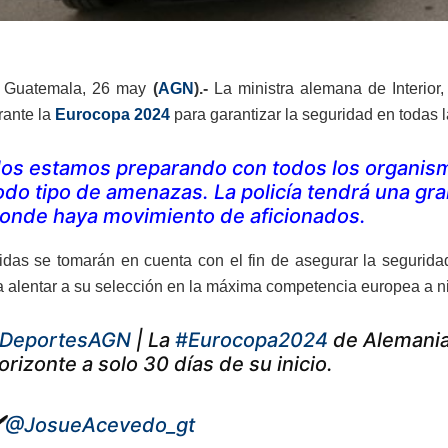
 Guatemala, 26 may
(
AGN
).-
La ministra alemana de Interior
ante la
Eurocopa 2024
para garantizar la seguridad en todas 
os estamos preparando con todos los organism
odo tipo de amenazas. La policía tendrá una gra
onde haya movimiento de aficionados.
das se tomarán en cuenta con el fin de asegurar la seguridad 
 alentar a su selección en la máxima competencia europea a ni
DeportesAGN
| La
#Eurocopa2024
de Alemania 
orizonte a solo 30 días de su inicio.
️
@JosueAcevedo_gt