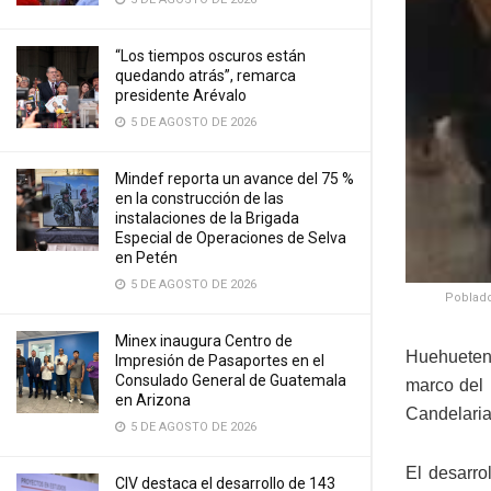
“Los tiempos oscuros están
quedando atrás”, remarca
presidente Arévalo
5 DE AGOSTO DE 2026
Mindef reporta un avance del 75 %
en la construcción de las
instalaciones de la Brigada
Especial de Operaciones de Selva
en Petén
5 DE AGOSTO DE 2026
Poblado
Minex inaugura Centro de
Huehueten
Impresión de Pasaportes en el
Consulado General de Guatemala
marco del 
en Arizona
Candelaria
5 DE AGOSTO DE 2026
El desarro
CIV destaca el desarrollo de 143