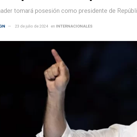
nader tomará posesión como presidente de Repúbli
GN
23 de julio de 2024
en
INTERNACIONALES