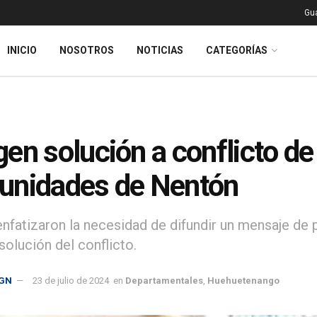
Gu
INICIO
NOSOTROS
NOTICIAS
CATEGORÍAS
en solución a conflicto de 
unidades de Nentón
enfatizaron la necesidad de difundir un mensaje de
solución del conflicto.
GN
23 de julio de 2024
en
Departamentales
,
Huehuetenango