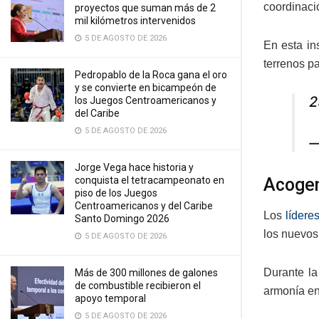
coordinació
proyectos que suman más de 2
mil kilómetros intervenidos
5 DE AGOSTO DE 2026
En esta in
terrenos p
Pedropablo de la Roca gana el oro
y se convierte en bicampeón de
2
los Juegos Centroamericanos y
del Caribe
5 DE AGOSTO DE 2026
—
Jorge Vega hace historia y
conquista el tetracampeonato en
Acogen
piso de los Juegos
Centroamericanos y del Caribe
Los
lídere
Santo Domingo 2026
los nuevos
5 DE AGOSTO DE 2026
Durante la
Más de 300 millones de galones
de combustible recibieron el
armonía ent
apoyo temporal
5 DE AGOSTO DE 2026