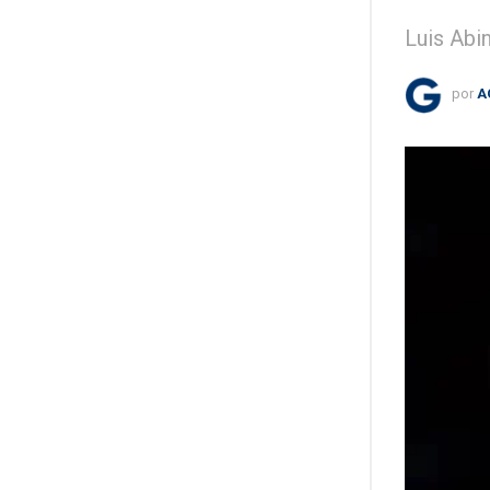
Luis Abi
por
A