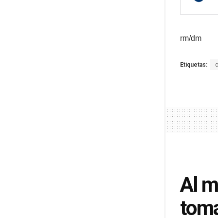
rm/dm
Etiquetas:
c
Al m
toma