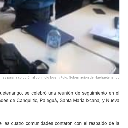
as para la solución al conflicto local. /Foto: Gobernación de Huehuetenango
uetenango, se celebró una reunión de seguimiento en el
dades de Canquiltic, Paleguá, Santa María Ixcanaj y Nueva
e las cuatro comunidades contaron con el respaldo de la