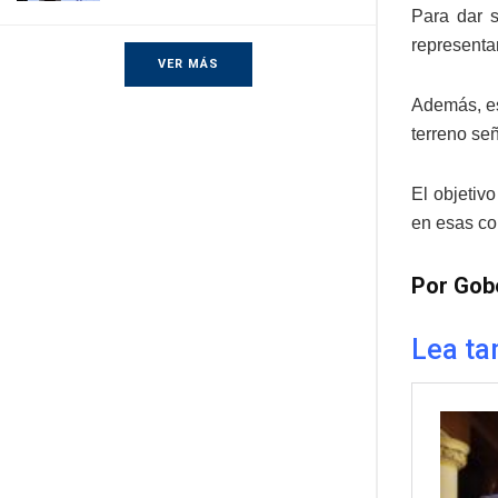
Para dar s
representa
VER MÁS
Además, es
terreno se
El objetivo
en esas c
Por Gob
Lea ta