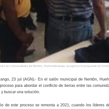
res de comunidades de Nentón, Huehuetenango, acogieron la propuesta de Fontierr
ango, 23 jul (AGN).- En el salón municipal de Nentón, Hueh
proceso para abordar el conflicto de tierras entre las comuni
 y buscar una solución.
llo de este proceso se remonta a 2021, cuando los líderes d