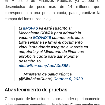
El Ministerio de Finanzas Públicas ya aprobó el
desembolso de poco más de 14 millones que
corresponden a una primera cuota, para garantizar la
compra del inmunizador, dijo.
El
#MSPAS
ya está suscrito al
Mecanismo COVAX para adquirir la
vacuna
#COVID19
cuando este lista.
Esta semana se firmó el documento
vinculante donde asegura el interés en
adquirirla y el Ministerio de Finanzas
aprobó la cuota para dar el primer
desembolso.
pic.twitter.com/AucA0n85Bx
— Ministerio de Salud Pública
(@MinSaludGuate)
October 9, 2020
Abastecimiento de pruebas
Como parte de los esfuerzos por atender oportunamente
a las personas contagiadas, la ministra Flores resaltó que