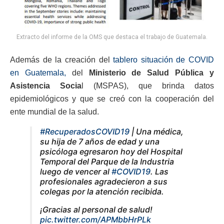
Extracto del informe de la OMS que destaca el trabajo de Guatemala.
Además de la creación del
tablero situación de COVID
en Guatemala,
del
Ministerio de Salud Pública y
Asistencia Socia
l (MSPAS), que brinda datos
epidemiológicos y que se creó con la cooperación del
ente mundial de la salud.
#RecuperadosCOVID19
| Una médica,
su hija de 7 años de edad y una
psicóloga egresaron hoy del Hospital
Temporal del Parque de la Industria
luego de vencer al
#COVID19
. Las
profesionales agradecieron a sus
colegas por la atención recibida.
¡Gracias al personal de salud!
pic.twitter.com/APMbbHrPLk