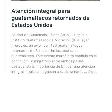
ip/ir/dm