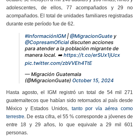
adolescentes, de ellos, 77 acompañados y 29 no
acompañados. El total de unidades familiares registradas
durante este período fue de 62.
#InformaciónIGM
|
@MigracionGuate
y
@CopresamOficial
discuten acciones
para atender a la población migrante de
manera local. ➡️
https://t.co/erSUx1jUcx
pic.twitter.com/zbVVEh4TtE
— Migración Guatemala
(@MigracionGuate)
October 15, 2024
Hasta agosto, el IGM registró un total de 54 mil 271
guatemaltecos que habían sido retornados al país desde
México y Estados Unidos,
tanto por vía aérea como
terrestre
. De esta cifra, el 55 % corresponde a jóvenes de
entre 18 y 29 años, lo que equivale a 29 mil 601
personas.