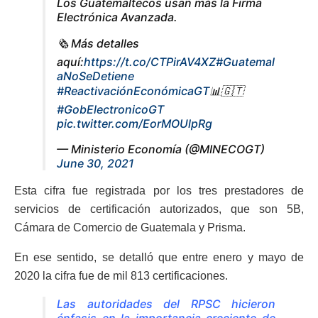
Los Guatemaltecos usan más la Firma
Electrónica Avanzada.
🗞 Más detalles
aquí:
https://t.co/CTPirAV4XZ
#Guatemal
aNoSeDetiene
#ReactivaciónEconómicaGT
📊🇬🇹
#GobElectronicoGT
pic.twitter.com/EorMOUlpRg
— Ministerio Economía (@MINECOGT)
June 30, 2021
Esta cifra fue registrada por los tres prestadores de
servicios de certificación autorizados, que son 5B,
Cámara de Comercio de Guatemala y Prisma.
En ese sentido, se detalló que entre enero y mayo de
2020 la cifra fue de mil 813 certificaciones.
Las autoridades del RPSC hicieron
énfasis en la importancia creciente de