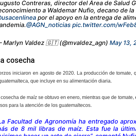
ugusto Contreras, director del Área de Salud 
econocimiento a Waldemar Nufio, decano de la
usacenlinea
por el apoyo en la entrega de alim
andemia.
@AGN_noticias
pic.twitter.com/wFe
 Marlyn Valdez 🇬🇹 (@mvaldez_agn)
May 13, 
a cosecha
erzos iniciaron en agosto de 2020. La producción de tomate,
guatemalteca, que incluye en su alimentación diaria.
 cosecha de maíz se obtuvo en enero, mientras que de tomate, 
rsos para la atención de los guatemaltecos.
La Facultad de Agronomía ha entregado aprox
ás de 8 mil libras de maíz. Esta fue la últi