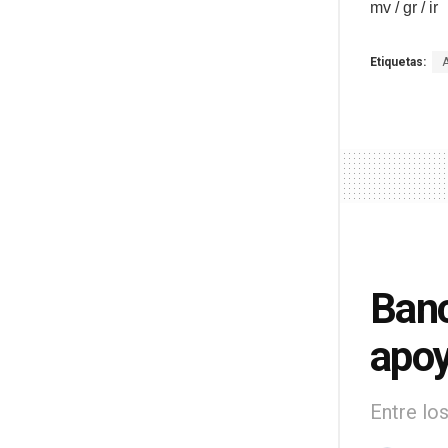
mv / gr / ir
Etiquetas:
Banc
apoy
Entre lo