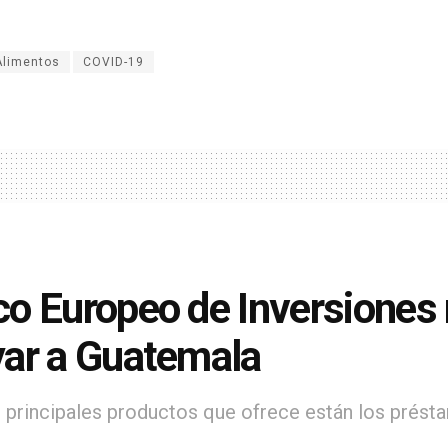
Alimentos
COVID-19
o Europeo de Inversiones 
ar a Guatemala
s principales productos que ofrece están los présta