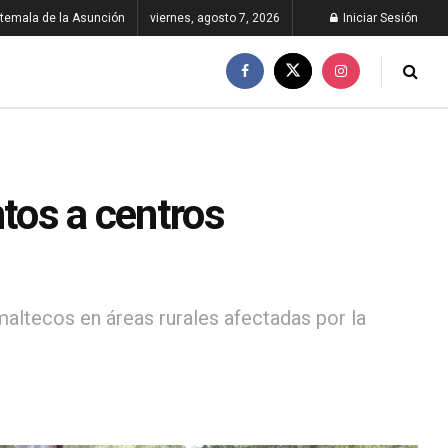
temala de la Asunción
viernes, agosto 7, 2026
Iniciar Sesión
ntos a centros
ltecos en áreas rurales afectadas por la