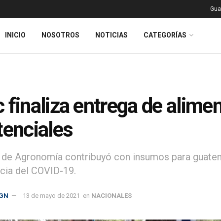
Gua
INICIO
NOSOTROS
NOTICIAS
CATEGORÍAS
 finaliza entrega de alime
tenciales
 de Agronomía contribuyó con insumos para guatema
ia del COVID-19.
GN
13 de mayo de 2021
en
NACIONALES