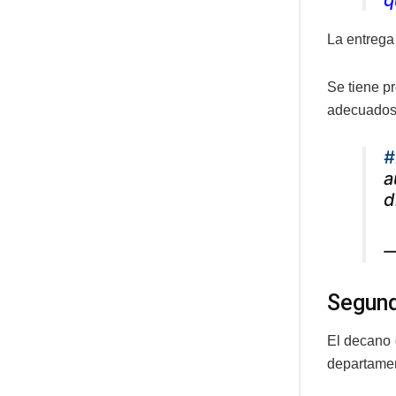
q
La entrega 
Se tiene p
adecuados
#
a
d
—
Segund
El decano 
departamen