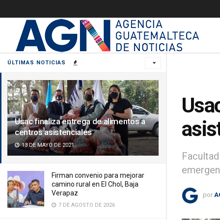
ÚLTIMAS NOTICIAS
Usac
Usac finaliza entrega de alimentos a
asis
centros asistenciales
13 DE MAYO DE 2021
Facultad
emergenc
Firman convenio para mejorar
camino rural en El Chol, Baja
Verapaz
por
A
7 DE AGOSTO DE 2026