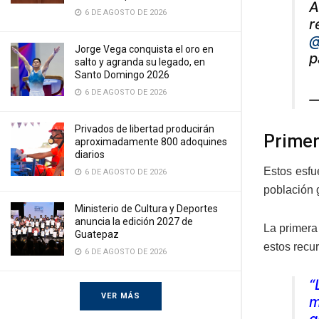
A
6 DE AGOSTO DE 2026
r
@
Jorge Vega conquista el oro en
p
salto y agranda su legado, en
Santo Domingo 2026
6 DE AGOSTO DE 2026
—
Privados de libertad producirán
Primer
aproximadamente 800 adoquines
diarios
Estos esfu
6 DE AGOSTO DE 2026
población 
Ministerio de Cultura y Deportes
anuncia la edición 2027 de
La primera
Guatepaz
estos recu
6 DE AGOSTO DE 2026
“
VER MÁS
m