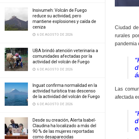
Insivumeh: Volcán de Fuego
reduce su actividad, pero
mantiene explosiones y caída de
ceniza
Ciudad de
6 DE AGOSTO DE 2026
rurales p
pandemia d
UBA brindó atención veterinaria a
comunidades afectadas por la
“
actividad del volcán de Fuego
d
6 DE AGOSTO DE 2026
á
Inguat confirma normalidad en la
Las comun
actividad turística tras descenso
de la actividad del volcán de Fuego
afectada e
6 DE AGOSTO DE 2026
“
d
Desde su creación, Alerta Isabel-
Claudina ha localizado a más del
e
90 % de las mujeres reportadas
como desaparecidas