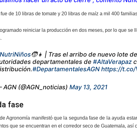
uisimos hacer un acto de cierre”, comentó Nufi
fue de 10 libras de tomate y 20 libras de maíz a mil 400 famili
rogramado reiniciar la producción en dos meses, por lo que se ll
.
NutriNiños
🧒👧 | Tras el arribo de nuevo lote 
utoridades departamentales de
#AltaVerapaz
c
istribución.
#DepartamentalesAGN
https://t.c
 AGN (@AGN_noticias)
May 13, 2021
a fase
de Agronomía manifestó que la segunda fase de la ayuda esta
tos que se encuentran en el corredor seco de Guatemala, así co