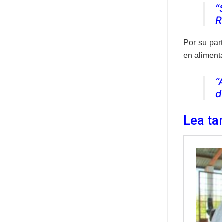
“
R
Por su par
en alimenta
“
d
Lea ta