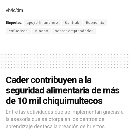
vh/lc/dm
Etiquetas:
apoyo financiero
Bantrab
Economía
esfuerzos
Mineco
sector emprendedor
Cader contribuyen a la
seguridad alimentaria de más
de 10 mil chiquimultecos
Entre las actividades que se implementan gracias a
la asesoría que se otorga en los centros de
aprendizaje destaca la creación de huertos