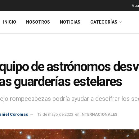
Gua
INICIO
NOSOTROS
NOTICIAS
CATEGORÍAS
quipo de astrónomos desve
as guarderías estelares
ejo rompecabezas podría ayudar a descifrar los sec
aniel Coromac
13 de mayo de 2023
en
INTERNACIONALES