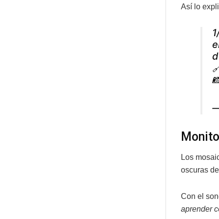
Así lo expl
1
e
d


—
Monito
Los mosaic
oscuras de 
Con el son
aprender 