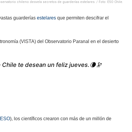
servatorio chileno desvela secretos de guarderías estelares. / Foto: ESO Chile.
vastas guarderías
estelares
que permiten descifrar el
 astronomía (VISTA) del Observatorio Paranal en el desierto
 Chile te desean un feliz jueves.🌘🔭
ESO
), los científicos crearon con más de un millón de