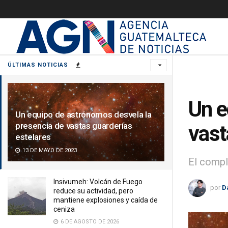
ÚLTIMAS NOTICIAS
Un e
Un equipo de astrónomos desvela la
presencia de vastas guarderías
vast
estelares
13 DE MAYO DE 2023
El compl
Insivumeh: Volcán de Fuego
por
D
reduce su actividad, pero
mantiene explosiones y caída de
ceniza
6 DE AGOSTO DE 2026