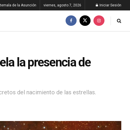
temala de la Asunción
viernes, agosto 7, 2026
Iniciar Sesión
la la presencia de
retos del nacimiento de las estrellas.