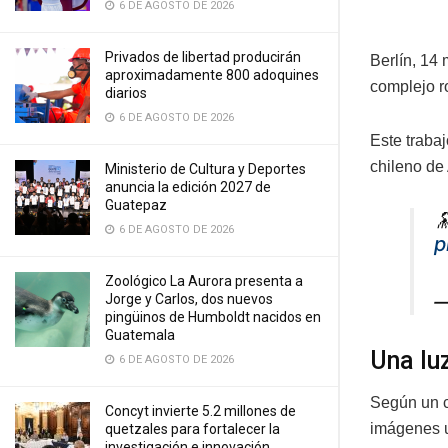
6 DE AGOSTO DE 2026
Privados de libertad producirán
Berlín, 14
aproximadamente 800 adoquines
complejo r
diarios
6 DE AGOSTO DE 2026
Este trabaj
chileno de
Ministerio de Cultura y Deportes
anuncia la edición 2027 de
Guatepaz

6 DE AGOSTO DE 2026
p
Zoológico La Aurora presenta a
—
Jorge y Carlos, dos nuevos
pingüinos de Humboldt nacidos en
Guatemala
Una lu
6 DE AGOSTO DE 2026
Según un c
Concyt invierte 5.2 millones de
imágenes un
quetzales para fortalecer la
investigación e innovación