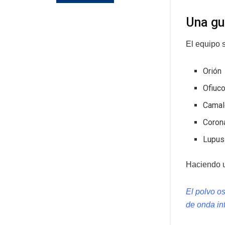
Una gu
El equipo 
Orión
Ofiuc
Camal
Corona
Lupus
Haciendo u
El polvo os
de onda in