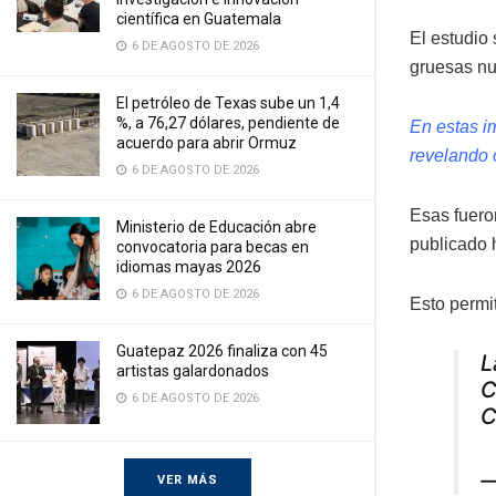
científica en Guatemala
El estudio
6 DE AGOSTO DE 2026
gruesas nu
El petróleo de Texas sube un 1,4
%, a 76,27 dólares, pendiente de
En estas i
acuerdo para abrir Ormuz
revelando 
6 DE AGOSTO DE 2026
Esas fuero
Ministerio de Educación abre
publicado
convocatoria para becas en
idiomas mayas 2026
6 DE AGOSTO DE 2026
Esto permit
Guatepaz 2026 finaliza con 45
L
artistas galardonados
C
6 DE AGOSTO DE 2026
C
—
VER MÁS