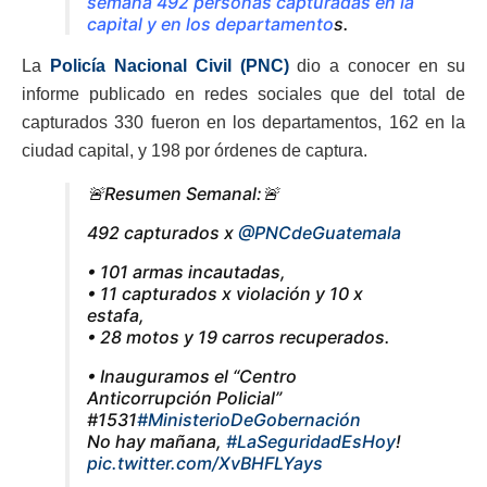
semana 492 personas capturadas en la
capital y en los departamento
s.
La
Policía Nacional Civil (PNC)
dio a conocer en su
informe publicado en redes sociales que del total de
capturados 330 fueron en los departamentos, 162 en la
ciudad capital, y 198 por órdenes de captura.
🚨Resumen Semanal:🚨
492 capturados x
@PNCdeGuatemala
• 101 armas incautadas,
• 11 capturados x violación y 10 x
estafa,
• 28 motos y 19 carros recuperados.
• Inauguramos el “Centro
Anticorrupción Policial”
#1531
#MinisterioDeGobernación
No hay mañana,
#LaSeguridadEsHoy
!
pic.twitter.com/XvBHFLYays