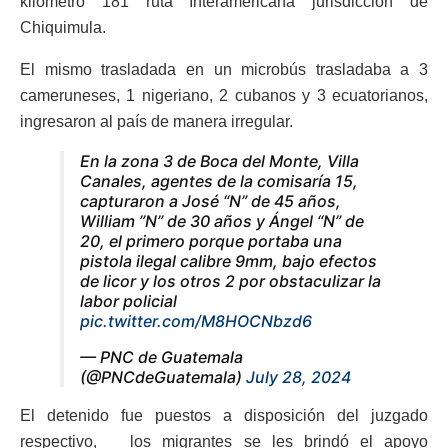
kilómetro 181 ruta Interamericana jurisdicción de
Chiquimula.
El mismo trasladada en un microbús trasladaba a 3
cameruneses, 1 nigeriano, 2 cubanos y 3 ecuatorianos,
ingresaron al país de manera irregular.
En la zona 3 de Boca del Monte, Villa
Canales, agentes de la comisaría 15,
capturaron a José “N” de 45 años,
William ”N” de 30 años y Ángel “N” de
20, el primero porque portaba una
pistola ilegal calibre 9mm, bajo efectos
de licor y los otros 2 por obstaculizar la
labor policial
pic.twitter.com/M8HOCNbzd6
— PNC de Guatemala
(@PNCdeGuatemala)
July 28, 2024
El detenido fue puestos a disposición del juzgado
respectivo, los migrantes se les brindó el apoyo