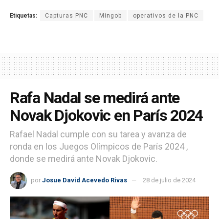
Etiquetas:
Capturas PNC
Mingob
operativos de la PNC
Rafa Nadal se medirá ante
Novak Djokovic en París 2024
Rafael Nadal cumple con su tarea y avanza de
ronda en los Juegos Olímpicos de París 2024 ,
donde se medirá ante Novak Djokovic.
por
Josue David Acevedo Rivas
28 de julio de 2024