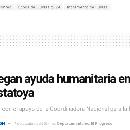
Conred
Época de Lluvias 2024
incremento de lluvias
egan ayuda humanitaria en l
statoya
 con el apoyo de la Coordinadora Nacional para la
GN
4 de octubre de 2024
en
Departamentales
,
El Progreso