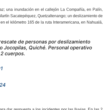
paz; una inundación en el callejón La Compañía, en Palín,
 Martín Sacatepéquez, Quetzaltenango; un deslizamiento de
 en el kilómetro 165 de la ruta Interamericana, en Nahualá,
rescate de personas por deslizamiento
ro Jocopilas, Quiché. Personal operativo
 2 cuerpos.
91
024
ra dar respuesta a los incidentes por las lluvias. En las 2