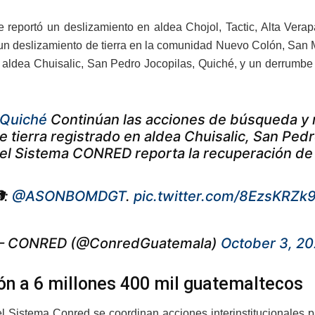
 reportó un deslizamiento en aldea Chojol, Tactic, Alta Vera
 un deslizamiento de tierra en la comunidad Nuevo Colón, San
la aldea Chuisalic, San Pedro Jocopilas, Quiché, y un derrumbe
Quiché
Continúan las acciones de búsqueda y 
e tierra registrado en aldea Chuisalic, San Ped
el Sistema CONRED reporta la recuperación de
:
@ASONBOMDGT
.
pic.twitter.com/8EzsKRZk
 CONRED (@ConredGuatemala)
October 3, 2
ón a 6 millones 400 mil guatemaltecos
el Sistema Conred se coordinan acciones interinstitucionales pa