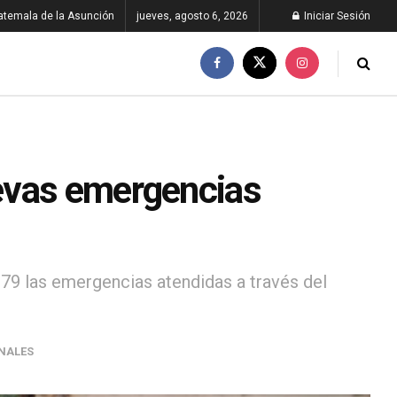
atemala de la Asunción
jueves, agosto 6, 2026
Iniciar Sesión
evas emergencias
179 las emergencias atendidas a través del
NALES