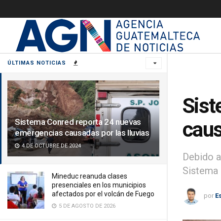
ÚLTIMAS NOTICIAS
Sist
Sistema Conred reporta 24 nuevas
caus
emergencias causadas por las lluvias
4 DE OCTUBRE DE 2024
Debido a
Sistema 
Mineduc reanuda clases
presenciales en los municipios
afectados por el volcán de Fuego
por
E
5 DE AGOSTO DE 2026