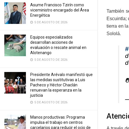
Asume Francisco Tzirín como
viceministro encargado del Área
También se
Energética
Escuintla;
5 DE AGOSTO DE 2026
tierra en 
Sololá.
Equipos especializados
desarrollan acciones de
evaluación o rescate animal en
#
Alotenango
d
5 DE AGOSTO DE 2026
d
Presidente Arévalo manifestó que

las medidas sustitutivas a Luis
Pacheco y Héctor Chaclán
renuevan la esperanza en la
justicia
—
5 DE AGOSTO DE 2026
Atenci
Manos productivas: Programa
impulsa el trabajo en centros
carcelarios para reducir el ocio de
A través d