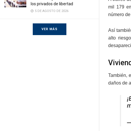
los privados de libertad
mil 179 e
5 DE AGOSTO DE 2026
número de 
VER MÁS
Así tambié
alto riesg
desapareci
Vivien
También, e
daños de a
¡
m
—