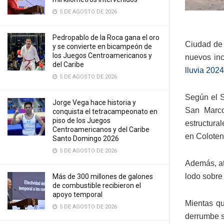
5 DE AGOSTO DE 2026
Pedropablo de la Roca gana el oro
Ciudad de 
y se convierte en bicampeón de
los Juegos Centroamericanos y
nuevos inc
del Caribe
lluvia 2024
5 DE AGOSTO DE 2026
Según el S
Jorge Vega hace historia y
San Marco
conquista el tetracampeonato en
piso de los Juegos
estructural
Centroamericanos y del Caribe
en Colote
Santo Domingo 2026
5 DE AGOSTO DE 2026
Además, at
lodo sobre 
Más de 300 millones de galones
de combustible recibieron el
apoyo temporal
Mientas qu
5 DE AGOSTO DE 2026
derrumbe s