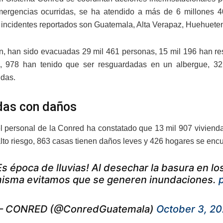
mergencias ocurridas, se ha atendido a más de 6 millones 
incidentes reportados son Guatemala, Alta Verapaz, Huehuete
n, han sido evacuadas 29 mil 461 personas, 15 mil 196 han re
o, 978 han tenido que ser resguardadas en un albergue, 32
das.
das con daños
l personal de la Conred ha constatado que 13 mil 907 vivien
lto riesgo, 863 casas tienen daños leves y 426 hogares se enc
Es época de lluvias! Al desechar la basura en 
isma evitamos que se generen inundaciones.
 CONRED (@ConredGuatemala)
October 3, 2