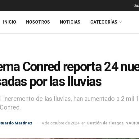
Gu
INICIO
NOSOTROS
NOTICIAS
CATEGORÍAS
ema Conred reporta 24 nu
adas por las lluvias
l incremento de las lluvias, han aumentado a 2 mil 
Conred.
stuardo Martínez
4 de octubre de 2024
en
Gestión de riesgos
,
NACIO