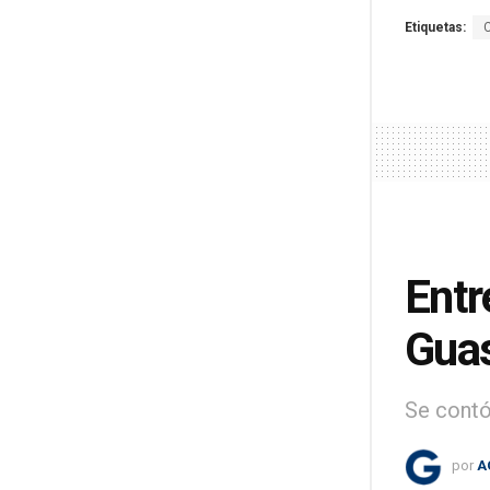
Etiquetas:
Entr
Gua
Se contó
por
A