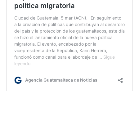
ym/dc/dm
Etiquetas:
lucha contra la trata de personas