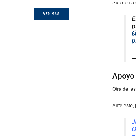
Su cuenta o
VER MÁS
E
p
@
p
—
Apoyo
Otra de la
Ante esto,
J
O