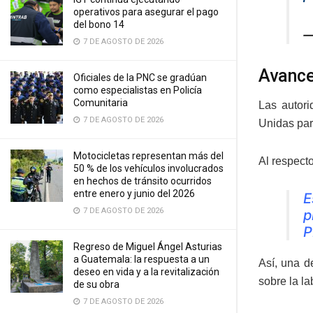
operativos para asegurar el pago
del bono 14
—
7 DE AGOSTO DE 2026
Avance
Oficiales de la PNC se gradúan
como especialistas en Policía
Comunitaria
Las autori
7 DE AGOSTO DE 2026
Unidas par
Motocicletas representan más del
Al respect
50 % de los vehículos involucrados
en hechos de tránsito ocurridos
entre enero y junio del 2026
E
7 DE AGOSTO DE 2026
p
P
Regreso de Miguel Ángel Asturias
a Guatemala: la respuesta a un
Así, una d
deseo en vida y a la revitalización
sobre la la
de su obra
7 DE AGOSTO DE 2026