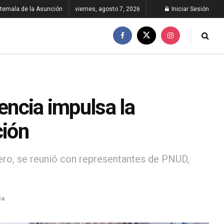
temala de la Asunción
viernes, agosto 7, 2026
Iniciar Sesión
encia impulsa la
ción
rero, se reunió con representantes de PNUD,
ia