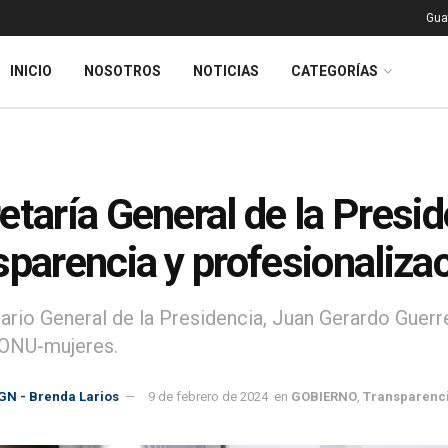
Gua
INICIO
NOSOTROS
NOTICIAS
CATEGORÍAS
etaría General de la Presid
sparencia y profesionaliza
tario General de la Presidencia, Juan Gerardo Guer
 ONU-mujeres.
GN - Brenda Larios
9 de febrero de 2024
en
GOBIERNO
,
Transparenc