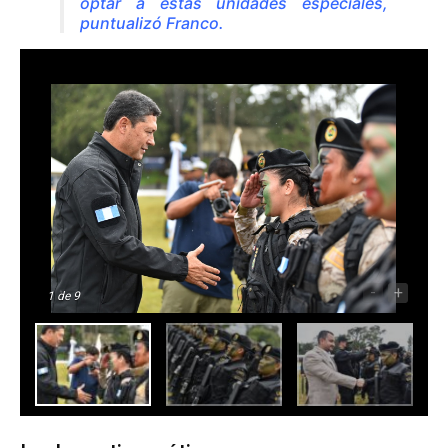
optar a estas unidades especiales,
puntualizó Franco.
-
+
1
de 9