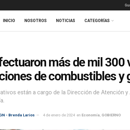
Gu
INICIO
NOSOTROS
NOTICIAS
CATEGORÍAS
fectuaron más de mil 300 v
ciones de combustibles y
ativos están a cargo de la Dirección de Atención y 
a.
GN - Brenda Larios
4 de enero de 2024
en
Economía
,
GOBIERNO