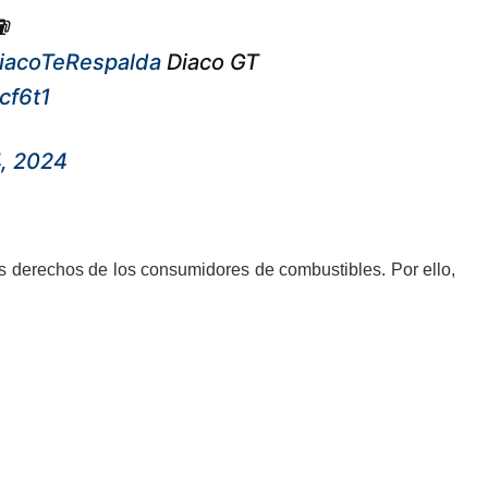
️
iacoTeRespalda
Diaco GT
cf6t1
4, 2024
os derechos de los consumidores de combustibles. Por ello,