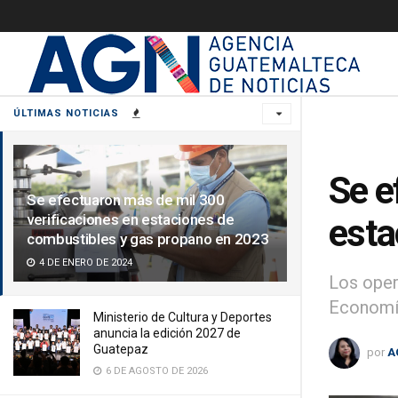
ÚLTIMAS NOTICIAS
Se e
Se efectuaron más de mil 300
verificaciones en estaciones de
esta
combustibles y gas propano en 2023
4 DE ENERO DE 2024
Los oper
Economí
Ministerio de Cultura y Deportes
anuncia la edición 2027 de
Guatepaz
por
A
6 DE AGOSTO DE 2026