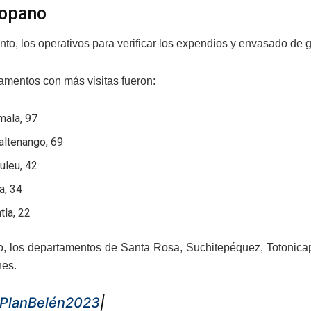
ropano
anto, los operativos para verificar los expendios y envasado d
amentos con más visitas fueron:
mala, 97
altenango, 69
uleu, 42
a, 34
tla, 22
to, los departamentos de Santa Rosa, Suchitepéquez, Totonica
nes.
PlanBelén2023
|