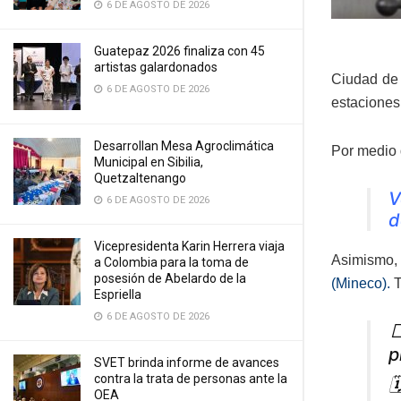
6 DE AGOSTO DE 2026
Guatepaz 2026 finaliza con 45
artistas galardonados
Ciudad de 
6 DE AGOSTO DE 2026
estaciones
Desarrollan Mesa Agroclimática
Por medio 
Municipal en Sibilia,
Quetzaltenango
V
6 DE AGOSTO DE 2026
d
Vicepresidenta Karin Herrera viaja
Asimismo, 
a Colombia para la toma de
posesión de Abelardo de la
(Mineco).
T
Espriella
6 DE AGOSTO DE 2026

p
SVET brinda informe de avances
contra la trata de personas ante la

OEA