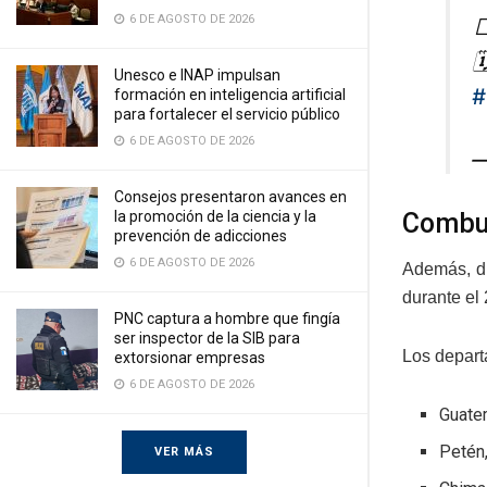
6 DE AGOSTO DE 2026


Unesco e INAP impulsan
#
formación en inteligencia artificial
para fortalecer el servicio público
6 DE AGOSTO DE 2026
—
Consejos presentaron avances en
Combu
la promoción de la ciencia y la
prevención de adicciones
6 DE AGOSTO DE 2026
Además, di
durante el
PNC captura a hombre que fingía
ser inspector de la SIB para
Los depart
extorsionar empresas
6 DE AGOSTO DE 2026
Guate
Petén
VER MÁS