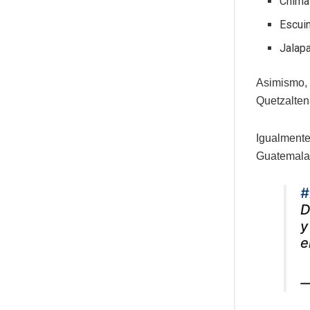
Chima
Escuin
Jalapa
Asimismo, 
Quetzalten
Igualment
Guatemala
#
D
y
e
—