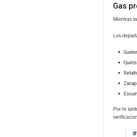
Gas p
Mientras t
Los depart
Guate
Quetz
Retalh
Zacap
Escuin
Por lo tan
verificacio
#