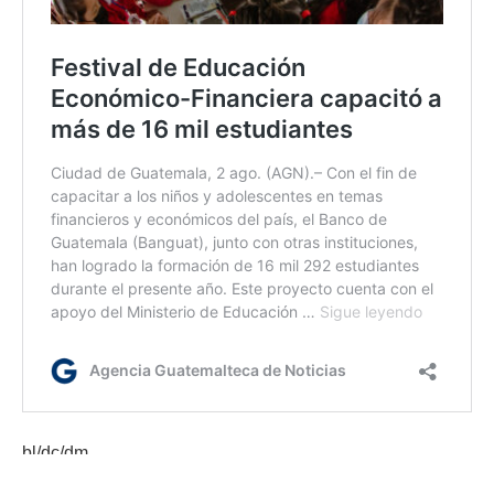
bl/dc/dm