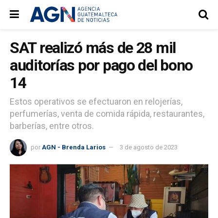
SAT realizó más de 28 mil
auditorías por pago del bono
14
Estos operativos se efectuaron en relojerías,
perfumerías, venta de comida rápida, restaurantes,
barberías, entre otros.
por
AGN - Brenda Larios
3 de agosto de 2023