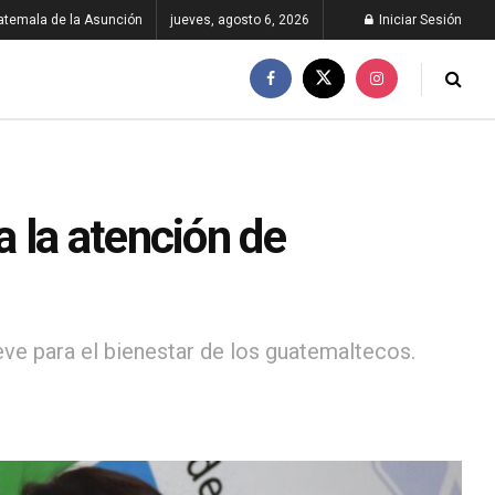
atemala de la Asunción
jueves, agosto 6, 2026
Iniciar Sesión
 la atención de
eve para el bienestar de los guatemaltecos.