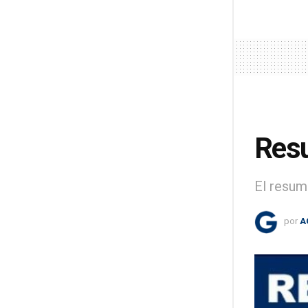
Resu
El resum
por
A