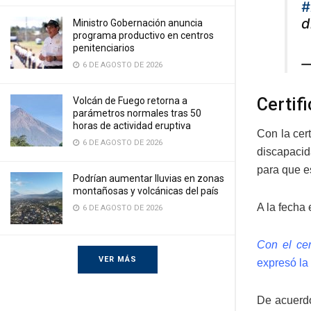
#
d
Ministro Gobernación anuncia
programa productivo en centros
penitenciarios
—
6 DE AGOSTO DE 2026
Certif
Volcán de Fuego retorna a
parámetros normales tras 50
horas de actividad eruptiva
Con la cer
6 DE AGOSTO DE 2026
discapacid
para que e
Podrían aumentar lluvias en zonas
montañosas y volcánicas del país
A la fecha 
6 DE AGOSTO DE 2026
Con el cer
VER MÁS
expresó la
De acuerdo