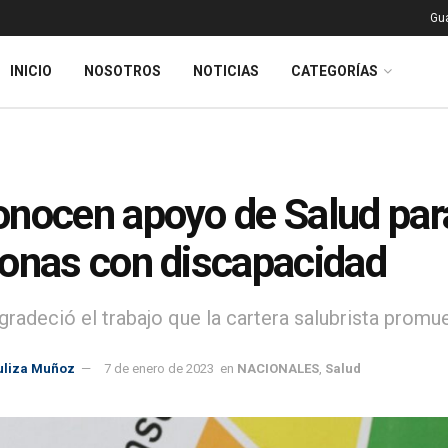
Gu
INICIO
NOSOTROS
NOTICIAS
CATEGORÍAS
nocen apoyo de Salud para
onas con discapacidad
gradeció el trabajo que la cartera salubrista promu
uliza Muñoz
7 de enero de 2023
en
NACIONALES
,
Salud