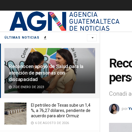
ÚLTIMAS NOTICIAS
Reco
Reconocen apoyo de Salud para la
atención de personas con
pers
discapacidad
7 DE ENERO DE 2023
Conadi a
El petróleo de Texas sube un 1,4
por
Y
%, a 76,27 dólares, pendiente de
acuerdo para abrir Ormuz
6 DE AGOSTO DE 2026