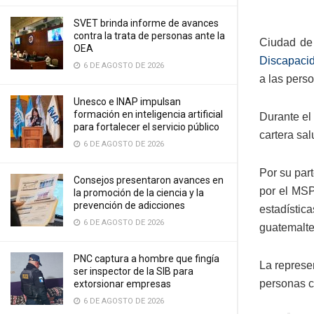
SVET brinda informe de avances
contra la trata de personas ante la
Ciudad de 
OEA
Discapacid
6 DE AGOSTO DE 2026
a las pers
Unesco e INAP impulsan
formación en inteligencia artificial
Durante el
para fortalecer el servicio público
cartera sal
6 DE AGOSTO DE 2026
Por su par
Consejos presentaron avances en
por el MS
la promoción de la ciencia y la
prevención de adicciones
estadístic
6 DE AGOSTO DE 2026
guatemalte
PNC captura a hombre que fingía
La represe
ser inspector de la SIB para
personas c
extorsionar empresas
6 DE AGOSTO DE 2026