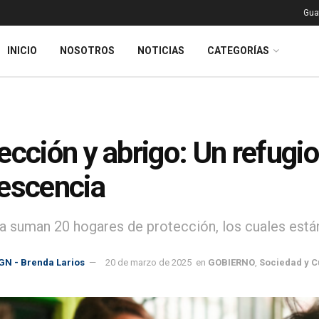
Gua
INICIO
NOSOTROS
NOTICIAS
CATEGORÍAS
ección y abrigo: Un refugio
escencia
ha suman 20 hogares de protección, los cuales están
GN - Brenda Larios
20 de marzo de 2025
en
GOBIERNO
,
Sociedad y C