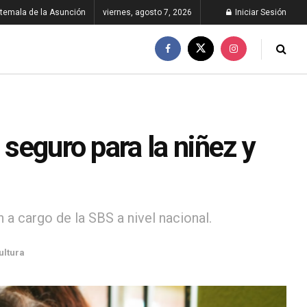
temala de la Asunción
viernes, agosto 7, 2026
Iniciar Sesión
 seguro para la niñez y
 a cargo de la SBS a nivel nacional.
ultura