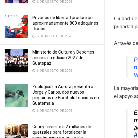
6 DE AGOSTO DE 2026
Privados de libertad producirán
Ciudad de 
aproximadamente 800 adoquines
prioridad p
diarios
6 DE AGOSTO DE 2026
A través de
Ministerio de Cultura y Deportes
anuncia la edición 2027 de
P
Guatepaz
n
6 DE AGOSTO DE 2026
v
Zoológico La Aurora presenta a
La mayoría
Jorge y Carlos, dos nuevos
el apoyo a
pingüinos de Humboldt nacidos en
Guatemala
6 DE AGOSTO DE 2026
E
m
a
Concyt invierte 5.2 millones de
quetzales para fortalecer la
#
investigación e innovación