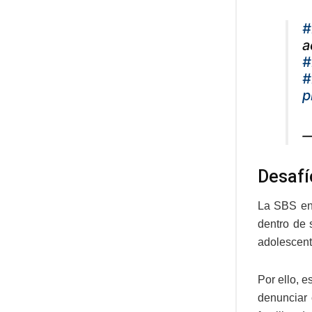
#
a
#
#
p
—
Desafí
La SBS enf
dentro de 
adolescente
Por ello, 
denunciar 