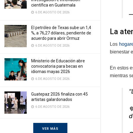
científica en Guatemala
6 DE AGOSTO DE 2026
—
El petróleo de Texas sube un 1,4
La ate
%, a 76,27 dólares, pendiente de
acuerdo para abrir Ormuz
Los
hogar
6 DE AGOSTO DE 2026
bienestar 
Ministerio de Educación abre
convocatoria para becas en
En estos e
idiomas mayas 2026
mientras se
6 DE AGOSTO DE 2026
“
Guatepaz 2026 finaliza con 45
artistas galardonados
6 DE AGOSTO DE 2026

d
VER MÁS