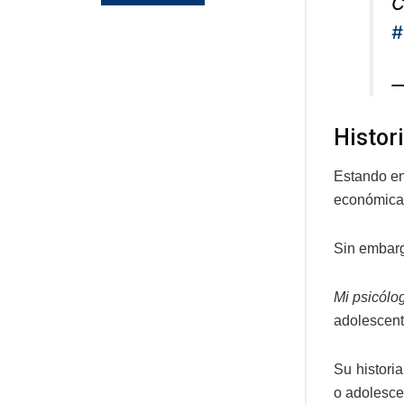
C
#
—
Histor
Estando en
económica d
Sin embargo
Mi psicólo
adolescent
Su histori
o adolesce