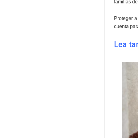
familias d
Proteger a
cuenta par
Lea ta