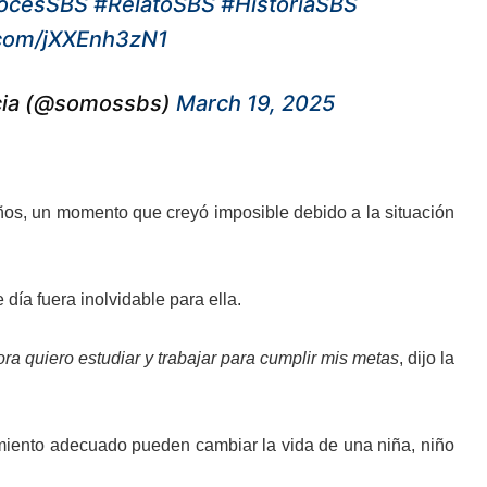
ocesSBS
#RelatoSBS
#HistoriaSBS
r.com/jXXEnh3zN1
encia (@somossbs)
March 19, 2025
años, un momento que creyó imposible debido a la situación
día fuera inolvidable para ella.
 quiero estudiar y trabajar para cumplir mis metas
, dijo la
amiento adecuado pueden cambiar la vida de una niña, niño