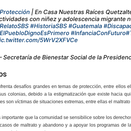
Protección
| En Casa Nuestras Raíces Quetzalte
ctividades con niñez y adolescencia migrante
RelatoSBS
#HistoriaSBS
#Guatemala
#Discapa
ElPuebloDignoEsPrimero
#InfanciaConFuturo
#
ic.twitter.com/5WrV2XFVCe
 Secretaría de Bienestar Social de la Presid
os
renta desafíos grandes en temas de protección, entre ellos e
sus colonias, debido a la estigmatización que existe hacia qu
s son víctimas de situaciones extremas, entre ellas el maltrato
es importante que la comunidad se sensibilice sobre los derechos
casos de maltrato y abandono y a apoyar los programas de la