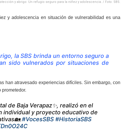
otección y abrigo: Un refugio seguro para la niñez y adolescencia. / Foto: SBS.
ñez y adolescencia en situación de vulnerabilidad es una
igo, la SBS brinda un entorno seguro a
an sido vulnerados por situaciones de
s han atravesado experiencias difíciles. Sin embargo, con
o prometedor.
al de Baja Verapaz✨, realizó en el
an individual y proyecto educativo de
tivas🏡.
#VocesSBS
#HistoriaSBS
9TDn0O24C