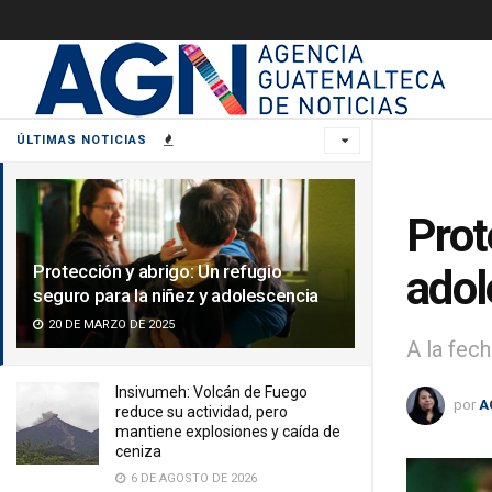
ÚLTIMAS NOTICIAS
Prot
Protección y abrigo: Un refugio
adol
seguro para la niñez y adolescencia
20 DE MARZO DE 2025
A la fec
Insivumeh: Volcán de Fuego
por
A
reduce su actividad, pero
mantiene explosiones y caída de
ceniza
6 DE AGOSTO DE 2026