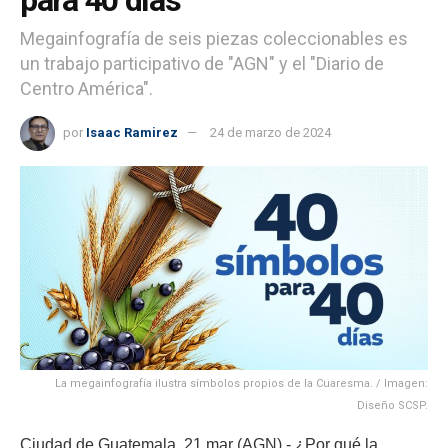
Megainfografía de seis piezas coleccionables es
un trabajo participativo de "AGN" y el "Diario de
Centro América".
por
Isaac Ramirez
24 de marzo de 2024
La megainfografía ilustra símbolos propios de la Cuaresma. / Imagen:
Diseño SCSP.
Ciudad de Guatemala, 21 mar (AGN).- ¿Por qué la