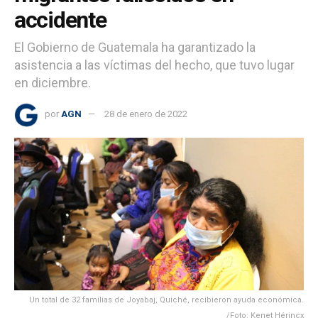
accidente
El Gobierno de Guatemala ha garantizado la
asistencia a las víctimas del hecho, que tuvo lugar
en diciembre.
por
AGN
28 de enero de 2022
Un total de 32 familias de Joyabaj, Quiché, recibieron ayuda económica.
/Foto: Kenet Hérincx