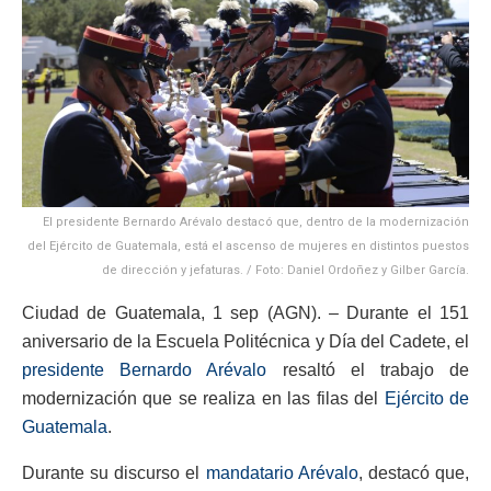
El presidente Bernardo Arévalo destacó que, dentro de la modernización
del Ejército de Guatemala, está el ascenso de mujeres en distintos puestos
de dirección y jefaturas. / Foto: Daniel Ordoñez y Gilber García.
Ciudad de Guatemala, 1 sep (AGN). – Durante el 151
aniversario de la Escuela Politécnica y Día del Cadete, el
presidente Bernardo Arévalo
resaltó el trabajo de
modernización que se realiza en las filas del
Ejército de
Guatemala
.
Durante su discurso el
mandatario Arévalo
, destacó que,