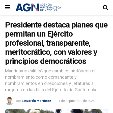
Presidente destaca planes que
permitan un Ejército
profesional, transparente,
meritocrático, con valores y
principios democráticos
Mandatario calificó que cambios históricos el
nombramiento como comandante y
nombramientos en direcciones y jefaturas a
mujeres en las filas del Ejército de Guatemala.
por
Estuardo Martínez
1 de septiembre de 2024