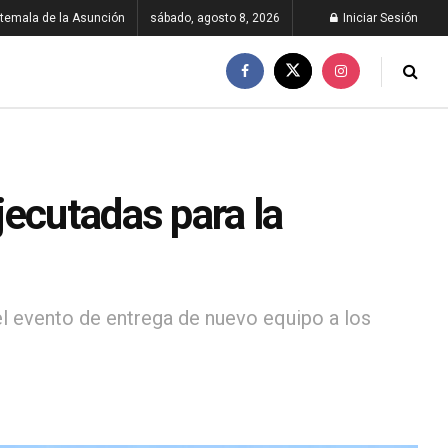
temala de la Asunción
sábado, agosto 8, 2026
Iniciar Sesión
jecutadas para la
l evento de entrega de nuevo equipo a los