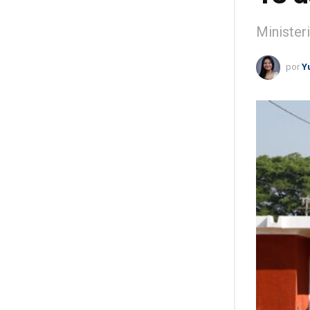
Minister
por
Y