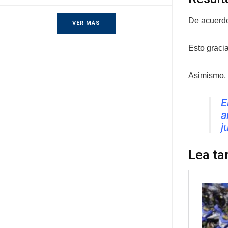
De acuerdo 
VER MÁS
Esto gracia
Asimismo, 
E
a
j
Lea ta