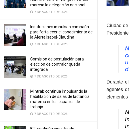
marcha la delegación nacional
7 DE AGOSTO DE 2026
Ciudad de
Instituciones impulsan campaña
para fortalecer el conocimiento de
Presidente
la Alerta Isabel-Claudina
7 DE AGOSTO DE 2026
N
c
Comisión de postulación para
u
elección de contralor queda
d
integrada
7 DE AGOSTO DE 2026
Durante el
agentes de
Mintrab continúa impulsando la
habilitación de salas de lactancia
elementos 
materna en los espacios de
trabajo
N
7 DE AGOSTO DE 2026
i
i
IGT continúa ejecutando