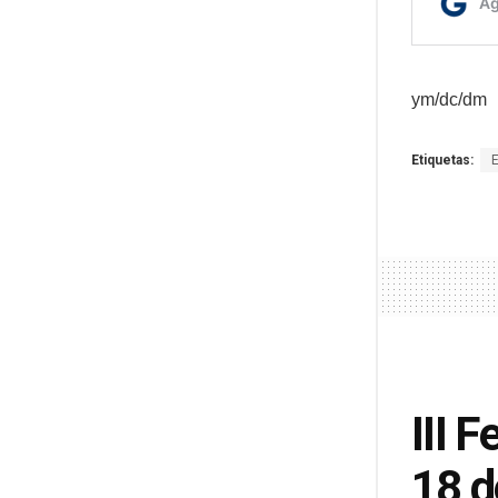
ym/dc/dm
Etiquetas:
III F
18 d