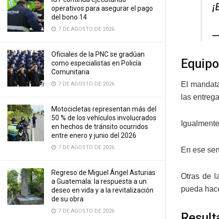
¡
operativos para asegurar el pago
del bono 14
7 DE AGOSTO DE 2026
—
Oficiales de la PNC se gradúan
Equipo
como especialistas en Policía
Comunitaria
El mandata
7 DE AGOSTO DE 2026
las entreg
Motocicletas representan más del
50 % de los vehículos involucrados
Igualmente
en hechos de tránsito ocurridos
entre enero y junio del 2026
7 DE AGOSTO DE 2026
En ese sen
Regreso de Miguel Ángel Asturias
Otras de l
a Guatemala: la respuesta a un
pueda hacer
deseo en vida y a la revitalización
de su obra
7 DE AGOSTO DE 2026
Result