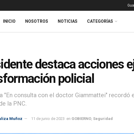
Gua
INICIO
NOSOTROS
NOTICIAS
CATEGORÍAS
idente destaca acciones e
sformación policial
 "En consulta con el doctor Giammattei" recordó e
de la PNC.
uliza Muñoz
11 de junio de 2023
en
GOBIERNO
,
Seguridad