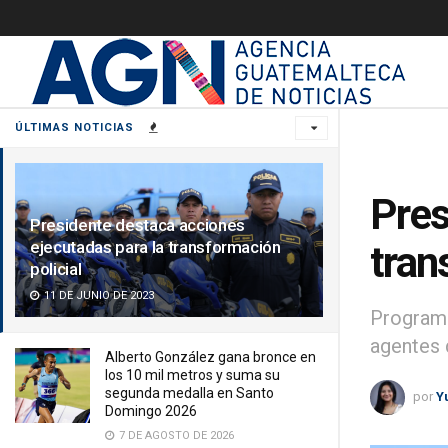
ÚLTIMAS NOTICIAS
Pres
Presidente destaca acciones
ejecutadas para la transformación
tran
policial
11 DE JUNIO DE 2023
Programa
agentes 
Alberto González gana bronce en
los 10 mil metros y suma su
segunda medalla en Santo
por
Y
Domingo 2026
7 DE AGOSTO DE 2026