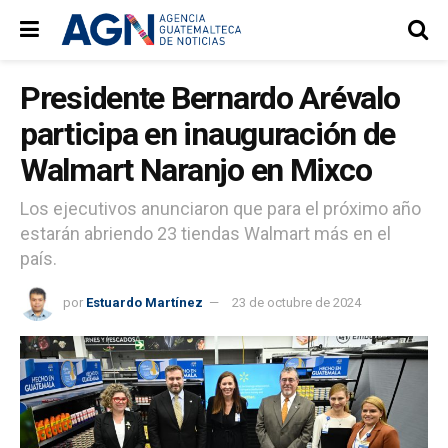
Presidente Bernardo Arévalo
participa en inauguración de
Walmart Naranjo en Mixco
Los ejecutivos anunciaron que para el próximo año
estarán abriendo 23 tiendas Walmart más en el
país.
por
Estuardo Martínez
23 de octubre de 2024