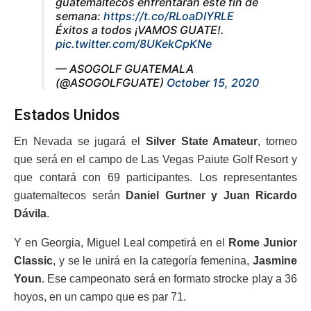
guatemaltecos enfrentarán este fin de
semana:
https://t.co/RLoaDIYRLE
Éxitos a todos ¡VAMOS GUATE!.
pic.twitter.com/8UKekCpKNe
— ASOGOLF GUATEMALA
(@ASOGOLFGUATE)
October 15, 2020
Estados Unidos
En Nevada se jugará el
Silver State Amateur
, torneo
que será en el campo de Las Vegas Paiute Golf Resort y
que contará con 69 participantes. Los representantes
guatemaltecos serán
Daniel Gurtner y Juan Ricardo
Dávila
.
Y en Georgia, Miguel Leal competirá en el
Rome Junior
Classic
, y se le unirá en la categoría femenina,
Jasmine
Youn
. Ese campeonato será en formato strocke play a 36
hoyos, en un campo que es par 71.