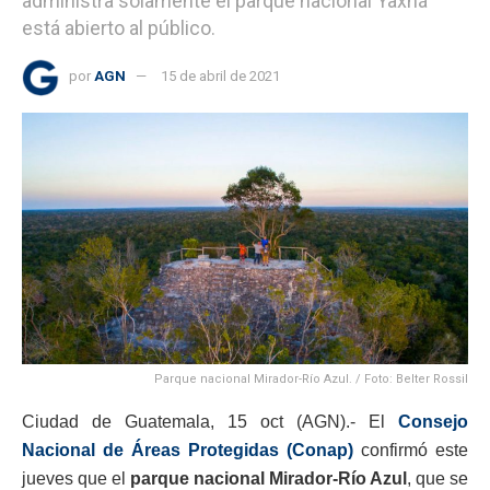
administra solamente el parque nacional Yaxhá
está abierto al público.
por
AGN
15 de abril de 2021
Parque nacional Mirador-Río Azul. / Foto: Belter Rossil
Ciudad de Guatemala, 15 oct (AGN).- El
Consejo
Nacional de Áreas Protegidas (Conap)
confirmó este
jueves que el
parque nacional Mirador-Río Azul
, que se