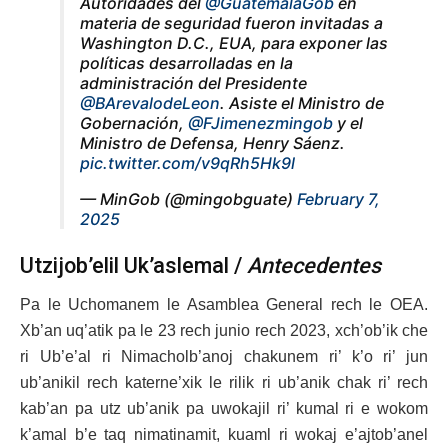
Autoridades del
@GuatemalaGob
en
materia de seguridad fueron invitadas a
Washington D.C., EUA, para exponer las
políticas desarrolladas en la
administración del Presidente
@BArevalodeLeon
. Asiste el Ministro de
Gobernación,
@FJimenezmingob
y el
Ministro de Defensa, Henry Sáenz.
pic.twitter.com/v9qRh5Hk9l
— MinGob (@mingobguate)
February 7,
2025
Utzijob’elil Uk’aslemal /
Antecedentes
Pa le Uchomanem le Asamblea General rech le OEA.
Xb’an uq’atik pa le 23 rech junio rech 2023, xch’ob’ik che
ri Ub’e’al ri Nimacholb’anoj chakunem ri’ k’o ri’ jun
ub’anikil rech katerne’xik le rilik ri ub’anik chak ri’ rech
kab’an pa utz ub’anik pa uwokajil ri’ kumal ri e wokom
k’amal b’e taq nimatinamit, kuaml ri wokaj e’ajtob’anel