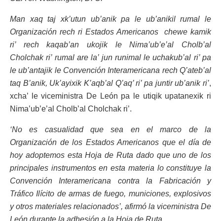
Man xaq taj xk’utun ub’anik pa le ub’anikil rumal le
Organización rech ri Estados Americanos chewe kamik
ri’ rech kaqab’an ukojik le Nima’ub’e’al Cholb’al
Cholchak ri’ rumal are la’ jun runimal le uchakub’al ri’ pa
le ub’antajik le Convención Interamericana rech Q’ateb’al
taq B’anik, Uk’ayixik K’aqb’al Q’aq’ ri’ pa juntir ub’anik ri’
,
xcha’ le viceministra De León pa le utiqik upatanexik ri
Nima’ub’e’al Cholb’al Cholchak ri’.
‘No es casualidad que sea en el marco de la
Organización de los Estados Americanos que el día de
hoy adoptemos esta Hoja de Ruta dado que uno de los
principales instrumentos en esta materia lo constituye la
Convención Interamericana contra la Fabricación y
Tráfico Ilícito de armas de fuego, municiones, explosivos
y otros materiales relacionados’, afirmó la viceministra De
León durante la adhesión a la Hoja de Ruta.