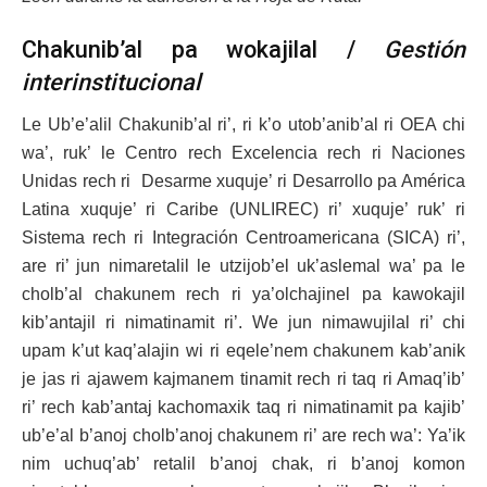
Chakunib’al pa wokajilal /
Gestión
interinstitucional
Le Ub’e’alil Chakunib’al ri’, ri k’o utob’anib’al ri OEA chi
wa’, ruk’ le Centro rech Excelencia rech ri Naciones
Unidas rech ri Desarme xuquje’ ri Desarrollo pa América
Latina xuquje’ ri Caribe (UNLIREC) ri’ xuquje’ ruk’ ri
Sistema rech ri Integración Centroamericana (SICA) ri’,
are ri’ jun nimaretalil le utzijob’el uk’aslemal wa’ pa le
cholb’al chakunem rech ri ya’olchajinel pa kawokajil
kib’antajil ri nimatinamit ri’. We jun nimawujilal ri’ chi
upam k’ut kaq’alajin wi ri eqele’nem chakunem kab’anik
je jas ri ajawem kajmanem tinamit rech ri taq ri Amaq’ib’
ri’ rech kab’antaj kachomaxik taq ri nimatinamit pa kajib’
ub’e’al b’anoj cholb’anoj chakunem ri’ are rech wa’: Ya’ik
nim uchuq’ab’ retalil b’anoj chak, ri b’anoj komon