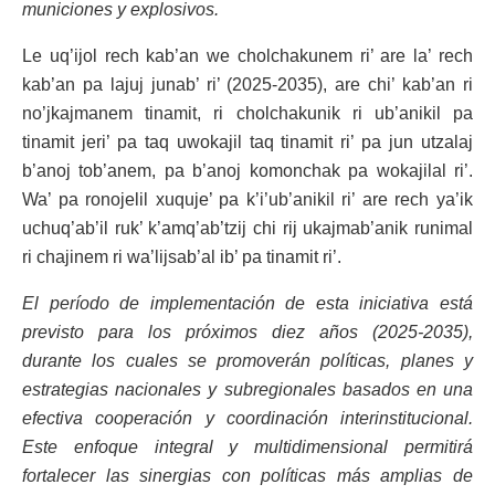
municiones y explosivos.
Le uq’ijol rech kab’an we cholchakunem ri’ are la’ rech
kab’an pa lajuj junab’ ri’ (2025-2035), are chi’ kab’an ri
no’jkajmanem tinamit, ri cholchakunik ri ub’anikil pa
tinamit jeri’ pa taq uwokajil taq tinamit ri’ pa jun utzalaj
b’anoj tob’anem, pa b’anoj komonchak pa wokajilal ri’.
Wa’ pa ronojelil xuquje’ pa k’i’ub’anikil ri’ are rech ya’ik
uchuq’ab’il ruk’ k’amq’ab’tzij chi rij ukajmab’anik runimal
ri chajinem ri wa’lijsab’al ib’ pa tinamit ri’.
El período de implementación de esta iniciativa está
previsto para los próximos diez años (2025-2035),
durante los cuales se promoverán políticas, planes y
estrategias nacionales y subregionales basados en una
efectiva cooperación y coordinación interinstitucional.
Este enfoque integral y multidimensional permitirá
fortalecer las sinergias con políticas más amplias de