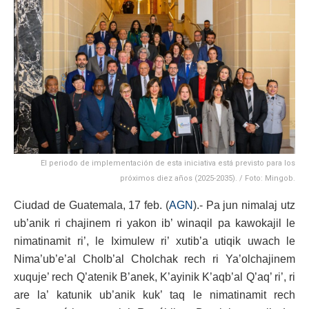
El periodo de implementación de esta iniciativa está previsto para los
próximos diez años (2025-2035). / Foto: Mingob.
Ciudad de Guatemala, 17 feb. (
AGN
).- Pa jun nimalaj utz
ub’anik ri chajinem ri yakon ib’ winaqil pa kawokajil le
nimatinamit ri’, le Iximulew ri’ xutib’a utiqik uwach le
Nima’ub’e’al Cholb’al Cholchak rech ri Ya’olchajinem
xuquje’ rech Q’atenik B’anek, K’ayinik K’aqb’al Q’aq’ ri’, ri
are la’ katunik ub’anik kuk’ taq le nimatinamit rech