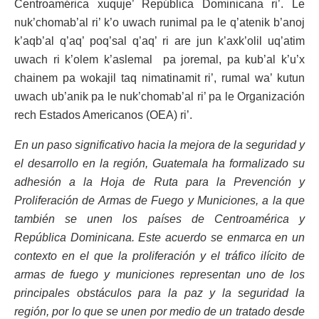
Centroamérica xuquje’ República Dominicana ri’. Le
nuk’chomab’al ri’ k’o uwach runimal pa le q’atenik b’anoj
k’aqb’al q’aq’ poq’sal q’aq’ ri are jun k’axk’olil uq’atim
uwach ri k’olem k’aslemal pa joremal, pa kub’al k’u’x
chainem pa wokajil taq nimatinamit ri’, rumal wa’ kutun
uwach ub’anik pa le nuk’chomab’al ri’ pa le Organización
rech Estados Americanos (OEA) ri’.
En un paso significativo hacia la mejora de la seguridad y
el desarrollo en la región, Guatemala ha formalizado su
adhesión a la Hoja de Ruta para la Prevención y
Proliferación de Armas de Fuego y Municiones, a la que
también se unen los países de Centroamérica y
República Dominicana. Este acuerdo se enmarca en un
contexto en el que la proliferación y el tráfico ilícito de
armas de fuego y municiones representan uno de los
principales obstáculos para la paz y la seguridad la
región, por lo que se unen por medio de un tratado desde