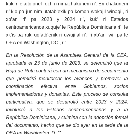
kuk’ ri e’ajtojonel rech ri nimachakunem ri’. Eri chakunem
ri’ k’o pa jun nim utatab’exik pa komon wokajil winaqil, ri
xb’an ri’ pa 2023 y 2024 ri’, kuk’ ri Estados
centroamericanos xuquje’ le República Dominicana ri’, le
xk’is pa ruk’ uq’atb’enik ri uwujilal ri’, ri xb’an iwir pa le
OEA en Washington, DC., ri’.
En la Resolución de la Asamblea General de la OEA,
aprobada el 23 de junio de 2023, se determinó que la
Hoja de Ruta contará con un mecanismo de seguimiento
que permitirá monitorear los avances y promover la
coordinación efectiva entre Gobiernos, socios
implementadores y donantes. Este proceso de consulta
participativa, que se desarrolló entre 2023 y 2024,
involucró a los Estados centroamericanos y a la
República Dominicana, y culmina con la adopción formal
del documento, hecho que se dio ayer en la sede de la
OEA en Washington, D. C.