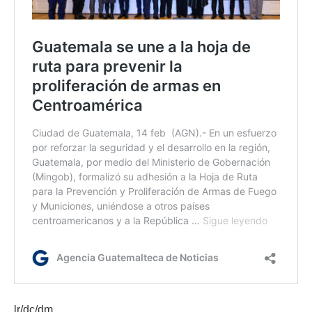
lr/dc/dm