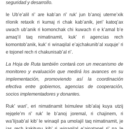
seguridad y desarrollo.
le Ub’e’alil ri’ are kab’an ri’ ruk’ jun b’anoj uterne’xik
rilonik retaxik ri kumaj ri chak kab’anik, jeri’ katoq’ax
uwach ub’anik ri komonchak chi kuwach ri e k’amal b’e
amaq’il taq nimatinamit, kuk’ ri agencias rech
komontob’anik, kuk’ ri winaqilal e’ajchakunib’al xuquje’ ri
e tojonel rech ri chakunisab’al ri’.
La Hoja de Ruta también contará con un mecanismo de
monitoreo y evaluación que medirá los avances en su
implementación, promoviendo así la coordinación
efectiva entre gobiernos, agencias de cooperación,
socios implementadores y donantes.
Ruk’ wari’, eri nimatinamit Iximulew sib’alaj kuya utzij
rejqele’m ri’ ruk’ le b’anoj joremal, ri chajinem, ri
wa’lijsab’al kib’ le winaqil pa umolajil taq nimatinamit, je
jas rech kakitunu kib’ ri winaqilal e’ajpatanel ri’ pa le