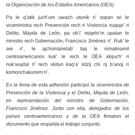
la Organización de los Estados Americanos (OEA).
Pa le q’atik juch’um uwach utunik ri’ xopan wi le
viceministra rech Prevención rech ri Violencia xuquje’ ri
Delito, Mayda de León, pa ub’i’ rejqele’m upatan le
ministro rech Gobernación, Francisco Jiménez ri’. Ruk’ le
are ri’, le ajchomanelab’ taq le nimatinamit
centroamericanos kuk’ le rech le OEA xkijuch’ ri
nuk’wujilal ri’ rech xkitun kaq’a’ kitzij chi rij b’anoj ri
komonchakunem ri’.
En la firma de esta adhesión participó la viceministra de
Prevención de la Violencia y el Delito, Mayda de León,
en representación del ministro de Gobernación,
Francisco Jiménez. Junto con ella, delegados de los
países centroamericanos y de la OEA firmaron el
documento que respalda el trabajo conjunto.