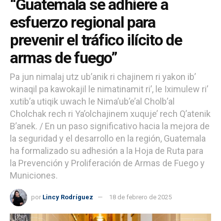
“Guatemala se adhiere a
esfuerzo regional para
prevenir el tráfico ilícito de
armas de fuego”
Pa jun nimalaj utz ub’anik ri chajinem ri yakon ib’
winaqil pa kawokajil le nimatinamit ri’, le Iximulew ri’
xutib’a utiqik uwach le Nima’ub’e’al Cholb’al
Cholchak rech ri Ya’olchajinem xuquje’ rech Q’atenik
B’anek. / En un paso significativo hacia la mejora de
la seguridad y el desarrollo en la región, Guatemala
ha formalizado su adhesión a la Hoja de Ruta para
la Prevención y Proliferación de Armas de Fuego y
Municiones.
por
Lincy Rodríguez
18 de febrero de 2025