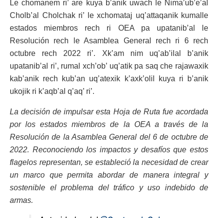
Le chomanem ri’ are kuya b’anik uwach le Nima’ub’e’al
Cholb’al Cholchak ri’ le xchomataj uq’attaqanik kumalle
estados miembros rech ri OEA pa upatanib’al le
Resolución rech le Asamblea General rech ri 6 rech
octubre rech 2022 ri’. Xk’am nim uq’ab’ilal b’anik
upatanib’al ri’, rumal xch’ob’ uq’atik pa saq che rajawaxik
kab’anik rech kub’an uq’atexik k’axk’olil kuya ri b’anik
ukojik ri k’aqb’al q’aq’ ri’.
La decisión de impulsar esta Hoja de Ruta fue acordada
por los estados miembros de la OEA a través de la
Resolución de la Asamblea General del 6 de octubre de
2022. Reconociendo los impactos y desafíos que estos
flagelos representan, se estableció la necesidad de crear
un marco que permita abordar de manera integral y
sostenible el problema del tráfico y uso indebido de
armas.