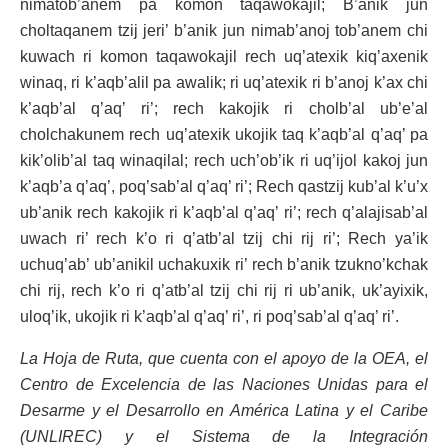
nimatob’anem pa komon taqawokajil; B’anik jun
choltaqanem tzij jeri’ b’anik jun nimab’anoj tob’anem chi
kuwach ri komon taqawokajil rech uq’atexik kiq’axenik
winaq, ri k’aqb’alil pa awalik; ri uq’atexik ri b’anoj k’ax chi
k’aqb’al q’aq’ ri’; rech kakojik ri cholb’al ub’e’al
cholchakunem rech uq’atexik ukojik taq k’aqb’al q’aq’ pa
kik’olib’al taq winaqilal; rech uch’ob’ik ri uq’ijol kakoj jun
k’aqb’a q’aq’, poq’sab’al q’aq’ ri’; Rech qastzij kub’al k’u’x
ub’anik rech kakojik ri k’aqb’al q’aq’ ri’; rech q’alajisab’al
uwach ri’ rech k’o ri q’atb’al tzij chi rij ri’; Rech ya’ik
uchuq’ab’ ub’anikil uchakuxik ri’ rech b’anik tzukno’kchak
chi rij, rech k’o ri q’atb’al tzij chi rij ri ub’anik, uk’ayixik,
uloq’ik, ukojik ri k’aqb’al q’aq’ ri’, ri poq’sab’al q’aq’ ri’.
La Hoja de Ruta, que cuenta con el apoyo de la OEA, el
Centro de Excelencia de las Naciones Unidas para el
Desarme y el Desarrollo en América Latina y el Caribe
(UNLIREC) y el Sistema de la Integración