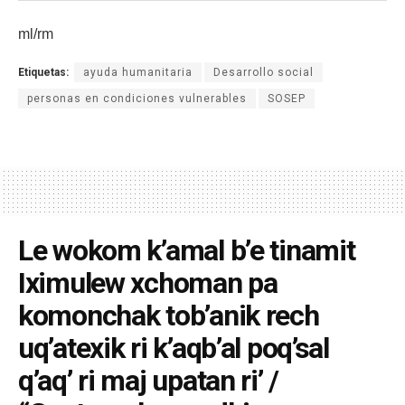
ml/rm
Etiquetas:
ayuda humanitaria
Desarrollo social
personas en condiciones vulnerables
SOSEP
Le wokom k’amal b’e tinamit
Iximulew xchoman pa
komonchak tob’anik rech
uq’atexik ri k’aqb’al poq’sal
q’aq’ ri maj upatan ri’ /