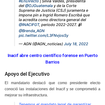
#EnDirecto
| Silvia Valdés, presidenta
del
@OJGuatemala
y de la Corte
Suprema de Justicia (CSJ) juramenta e
impone pin a Ingrid Romero Escribá que
la acredita como directora general del
@INACIFGT
, periodo 2022-2027. 📹
@Brenda_AGN
pic.twitter.com/L3FNvjosSy
— AGN (@AGN_noticias)
July 18, 2022
Inacif abre centro científico forense en Puerto
Barrios
Apoyo del Ejecutivo
El mandatario destacó que como presidente electo
conoció las instalaciones del Inacif y se comprometió a
mejorar su infraestructura.
Tenemos el mandato legal de garantizar