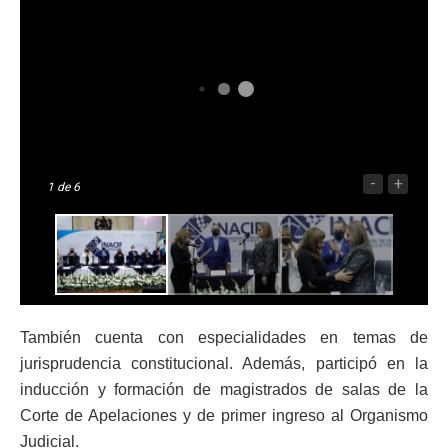
-
+
1
de 6
También cuenta con especialidades en temas de
jurisprudencia constitucional. Además, participó en la
inducción y formación de magistrados de salas de la
Corte de Apelaciones y de primer ingreso al Organismo
Judicial.