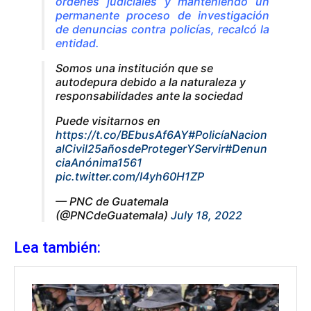
órdenes judiciales y manteniendo un
permanente proceso de investigación
de denuncias contra policías, recalcó la
entidad.
Somos una institución que se
autodepura debido a la naturaleza y
responsabilidades ante la sociedad
Puede visitarnos en
https://t.co/BEbusAf6AY
#PolicíaNacion
alCivil25añosdeProtegerYServir
#Denun
ciaAnónima1561
pic.twitter.com/I4yh60H1ZP
— PNC de Guatemala
(@PNCdeGuatemala)
July 18, 2022
Lea también: