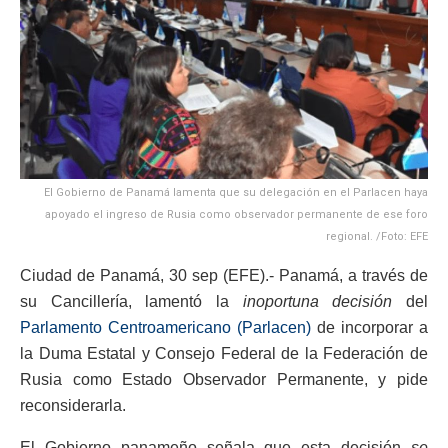
El Gobierno de Panamá lamenta que su delegación en el Parlacen haya
apoyado el ingreso de Rusia como observador permanente de ese foro
regional. /Foto: EFE
Ciudad de Panamá, 30 sep (EFE).- Panamá, a través de
su Cancillería, lamentó la
inoportuna decisión
del
Parlamento Centroamericano (Parlacen)
de incorporar a
la Duma Estatal y Consejo Federal de la Federación de
Rusia como Estado Observador Permanente, y pide
reconsiderarla.
El Gobierno panameño señala que esta decisión
se