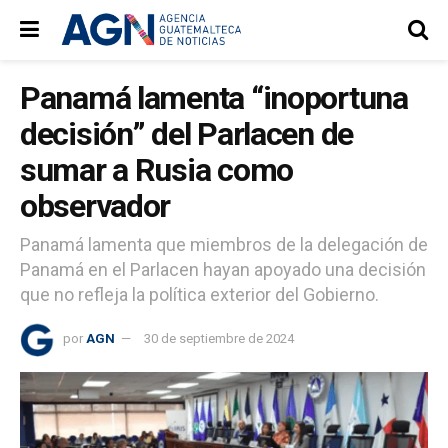
Panamá lamenta “inoportuna
decisión” del Parlacen de
sumar a Rusia como
observador
Panamá lamenta que miembros de la delegación de
Panamá en el Parlacen hayan apoyado una decisión
que no refleja la política exterior del Gobierno.
por
AGN
30 de septiembre de 2024