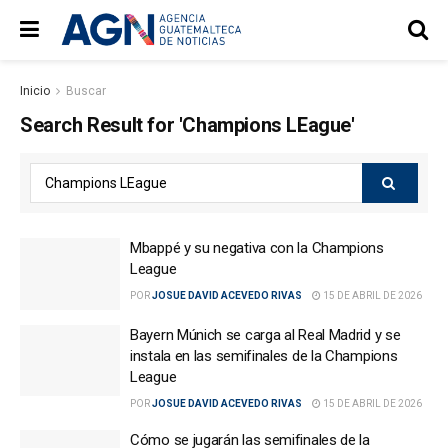
Inicio
Buscar
Search Result for 'Champions LEague'
Mbappé y su negativa con la Champions
League
POR
JOSUE DAVID ACEVEDO RIVAS
15 DE ABRIL DE 2026
Bayern Múnich se carga al Real Madrid y se
instala en las semifinales de la Champions
League
POR
JOSUE DAVID ACEVEDO RIVAS
15 DE ABRIL DE 2026
Cómo se jugarán las semifinales de la