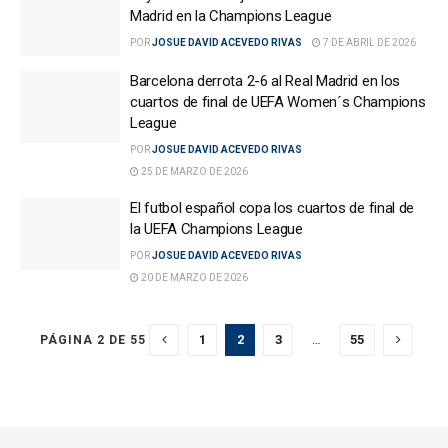
Madrid en la Champions League
POR
JOSUE DAVID ACEVEDO RIVAS
7 DE ABRIL DE 2026
Barcelona derrota 2-6 al Real Madrid en los
cuartos de final de UEFA Women´s Champions
League
POR
JOSUE DAVID ACEVEDO RIVAS
25 DE MARZO DE 2026
El futbol español copa los cuartos de final de
la UEFA Champions League
POR
JOSUE DAVID ACEVEDO RIVAS
20 DE MARZO DE 2026
1
2
3
…
55
PÁGINA 2 DE 55