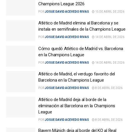
Champions League 2026
POR
JOSUE DAVID ACEVEDO RIVAS
15 DE ABRIL DE 2026
Atlético de Madrid elimina al Barcelona y se
instala en semifinales de la Champions League
POR
JOSUE DAVID ACEVEDO RIVAS
14 DE ABRIL DE 2026
Cómo quedó Atlético de Madrid vs. Barcelona
en la Champions League
POR
JOSUE DAVID ACEVEDO RIVAS
14 DE ABRIL DE 2026
Atlético de Madrid, el verdugo favorito del
Barcelona en la Champions League
POR
JOSUE DAVID ACEVEDO RIVAS
8 DE ABRIL DE 2026
Atlético de Madrid deja al borde de la
eliminación al Barcelona en la Champions
League
POR
JOSUE DAVID ACEVEDO RIVAS
8 DE ABRIL DE 2026
Bayern Múnich deja al borde del KO al Real