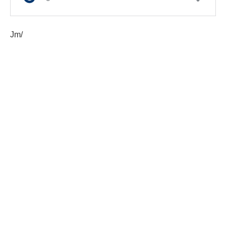
Jm/
Etiquetas:
Agentes PNC
Gobernación Departamental de Suchitepéquez