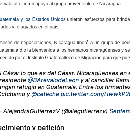
mala ofrecieron apoyo al grupo proveniente de Nicaragua.
uatemala y los Estados Unidos
unieron esfuerzos para brinda
rados y refugiados en el país.
eses de negociaciones, Nicaragua liberó a un grupo de per
Guatemala dio la bienvenida a los hermanos nicaragüenses y se
cedido por el Instituto Guatemalteco de Migración para que pued
l César lo que es del César. Nicaragüenses en el
residente
@BArevalodeLeon
y al canciller Ram
engan refugio en Guatemala. Entre los firmante
cfchamo y
@cefeche
pic.twitter.com/HwwkP
 AlejandraGutierrezV (@alegutierrezv)
Septem
cimiento y petición