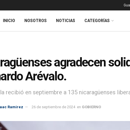
Gua
INICIO
NOSOTROS
NOTICIAS
CATEGORÍAS
ragüenses agradecen solid
ardo Arévalo.
a recibió en septiembre a 135 nicaragüenses libera
saac Ramirez
26 de septiembre de 2024
en
GOBIERNO