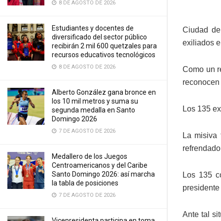
8 DE AGOSTO DE 2026
Estudiantes y docentes de
Ciudad de
diversificado del sector público
exiliados 
recibirán 2 mil 600 quetzales para
recursos educativos tecnológicos
8 DE AGOSTO DE 2026
Como un re
reconocen 
Alberto González gana bronce en
los 10 mil metros y suma su
Los 135 ex
segunda medalla en Santo
Domingo 2026
7 DE AGOSTO DE 2026
La misiva 
refrendado
Medallero de los Juegos
Centroamericanos y del Caribe
Santo Domingo 2026: así marcha
Los 135 co
la tabla de posiciones
presidente
7 DE AGOSTO DE 2026
Ante tal s
Vicepresidenta participa en toma