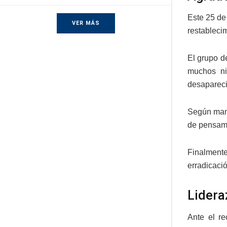
Este 25 de
VER MÁS
restablecim
El grupo d
muchos ni
desapareci
Según mani
de pensami
Finalmente
erradicaci
Lidera
Ante el r