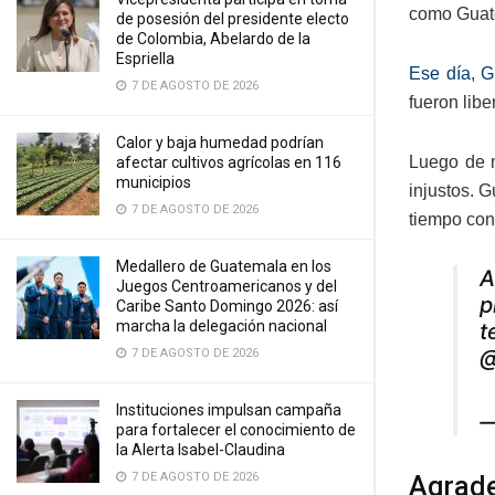
como Guate
de posesión del presidente electo
de Colombia, Abelardo de la
Espriella
Ese día, G
7 DE AGOSTO DE 2026
fueron libe
Calor y baja humedad podrían
Luego de m
afectar cultivos agrícolas en 116
municipios
injustos. 
7 DE AGOSTO DE 2026
tiempo con
Medallero de Guatemala en los
A
Juegos Centroamericanos y del
p
Caribe Santo Domingo 2026: así
marcha la delegación nacional
t
@
7 DE AGOSTO DE 2026
Instituciones impulsan campaña
—
para fortalecer el conocimiento de
la Alerta Isabel-Claudina
7 DE AGOSTO DE 2026
Agrade