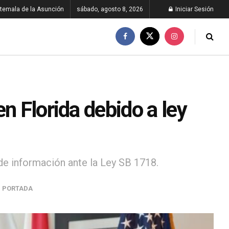
temala de la Asunción
sábado, agosto 8, 2026
Iniciar Sesión
n Florida debido a ley
de información ante la Ley SB 1718.
,
PORTADA