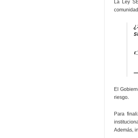
La Ley SB 
comunidad
¿
s

—
El Gobiern
riesgo.
Para final
institucio
Además, in