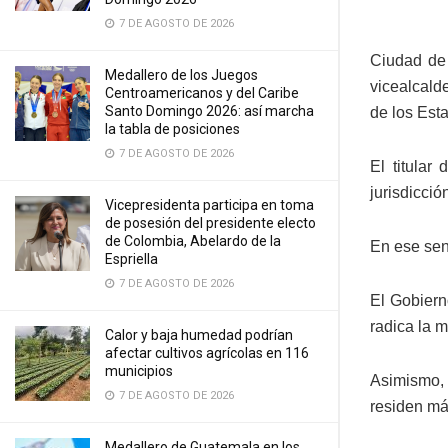
7 DE AGOSTO DE 2026
Ciudad de 
Medallero de los Juegos
vicealcald
Centroamericanos y del Caribe
Santo Domingo 2026: así marcha
de los Est
la tabla de posiciones
7 DE AGOSTO DE 2026
El titular
jurisdicció
Vicepresidenta participa en toma
de posesión del presidente electo
de Colombia, Abelardo de la
En ese sen
Espriella
7 DE AGOSTO DE 2026
El Gobiern
radica la 
Calor y baja humedad podrían
afectar cultivos agrícolas en 116
municipios
Asimismo,
7 DE AGOSTO DE 2026
residen má
Medallero de Guatemala en los