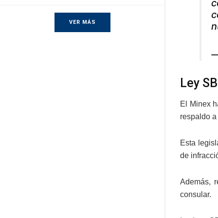
c
c
VER MÁS
n
—
Ley SB
El Minex h
respaldo a
Esta legis
de infracci
Además, re
consular.