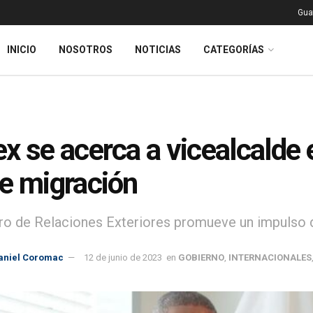
Gua
INICIO
NOSOTROS
NOTICIAS
CATEGORÍAS
x se acerca a vicealcalde e
e migración
tro de Relaciones Exteriores promueve un impulso 
aniel Coromac
12 de junio de 2023
en
GOBIERNO
,
INTERNACIONALES