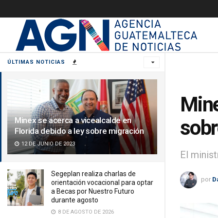
ÚLTIMAS NOTICIAS
Mine
Minex se acerca a vicealcalde en
sobr
Florida debido a ley sobre migración
12 DE JUNIO DE 2023
El minis
Segeplan realiza charlas de
por
D
orientación vocacional para optar
a Becas por Nuestro Futuro
durante agosto
8 DE AGOSTO DE 2026