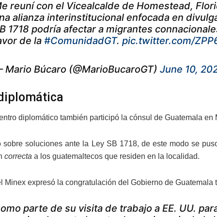
e reuní con el Vicealcalde de Homestead, Flor
na alianza interinstitucional enfocada en divul
B 1718 podría afectar a migrantes connacional
avor de la
#ComunidadGT
.
pic.twitter.com/ZP
 Mario Búcaro (@MarioBucaroGT)
June 10, 20
 diplomática
entro diplomático también participó la cónsul de Guatemala en 
ó sobre soluciones ante la Ley SB 1718, de este modo se puso
ón
correcta
a los guatemaltecos que residen en la localidad.
 del Minex expresó la congratulación del Gobierno de Guatemala 
omo parte de su visita de trabajo a EE. UU. para