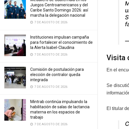
M
Juegos Centroamericanos y del
u
Caribe Santo Domingo 2026: así
marcha la delegación nacional
S
7 DE AGOSTO DE 2026
f
Instituciones impulsan campaña
—
para fortalecer el conocimiento de
la Alerta Isabel-Claudina
7 DE AGOSTO DE 2026
Visita
Comisión de postulación para
En el encu
elección de contralor queda
integrada
Se discuti
7 DE AGOSTO DE 2026
informaci
Mintrab continúa impulsando la
habilitación de salas de lactancia
El titular
materna en los espacios de
trabajo
C
7 DE AGOSTO DE 2026