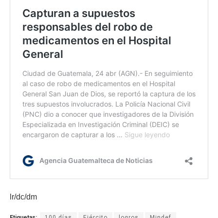
lr/dc/dm
Etiquetas:
100 días
Ejército
logros
Mindef