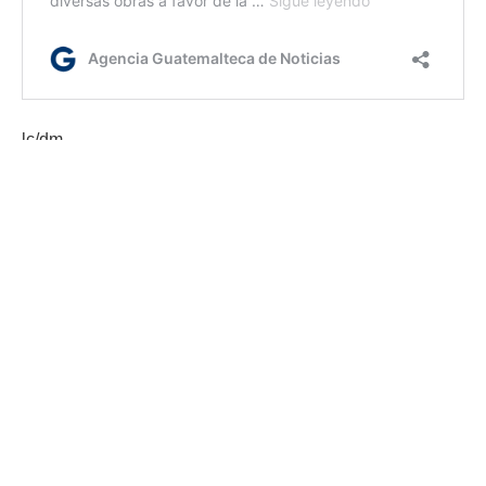
lc/dm
Etiquetas:
El Progreso
material deportivo
AGN.GT - 2021
Sitio web desarrollado por: