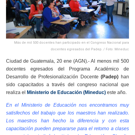
Más de mil 500 docentes han participado en el Congreso Nacional para
docentes egresados del Padep. / Foto: Mineduc
Ciudad de Guatemala, 20 ene (AGN).- Al menos mil 500
docentes egresados del Programa Académico de
Desarrollo de Profesionalización Docente
(Padep)
han
sido capacitados a través del congreso nacional que
realiza el
Ministerio de Educación (Mineduc)
este año.
En el Ministerio de Educación nos encontramos muy
satisfechos del trabajo que los maestros han realizado.
Los maestros han hecho la diferencia y con esta
capacitación pueden prepararse para el retorno a clases