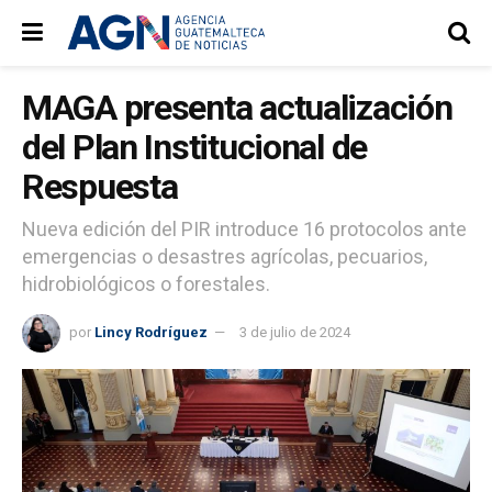
MAGA presenta actualización
del Plan Institucional de
Respuesta
Nueva edición del PIR introduce 16 protocolos ante
emergencias o desastres agrícolas, pecuarios,
hidrobiológicos o forestales.
por
Lincy Rodríguez
3 de julio de 2024