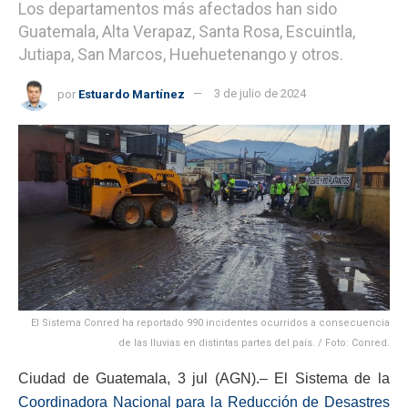
Los departamentos más afectados han sido
Guatemala, Alta Verapaz, Santa Rosa, Escuintla,
Jutiapa, San Marcos, Huehuetenango y otros.
por
Estuardo Martínez
3 de julio de 2024
El Sistema Conred ha reportado 990 incidentes ocurridos a consecuencia
de las lluvias en distintas partes del país. / Foto: Conred.
Ciudad de Guatemala, 3 jul (AGN).– El Sistema de la
Coordinadora Nacional para la Reducción de Desastres