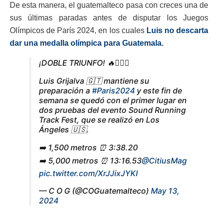
De esta manera, el guatemalteco pasa con creces una de
sus últimas paradas antes de disputar los Juegos
Olímpicos de París 2024, en los cuales
Luis no descarta
dar una medalla olímpica para Guatemala.
¡DOBLE TRIUNFO! 🔥🏃🏻‍♂️
Luis Grijalva 🇬🇹 mantiene su
preparación a
#Paris2024
y este fin de
semana se quedó con el primer lugar en
dos pruebas del evento Sound Running
Track Fest, que se realizó en Los
Ángeles 🇺🇸.
➡️ 1,500 metros ⏰ 3:38.20
➡️ 5,000 metros ⏰ 13:16.53
@CitiusMag
pic.twitter.com/XrJJixJYKI
— C O G (@COGuatemalteco)
May 13,
2024