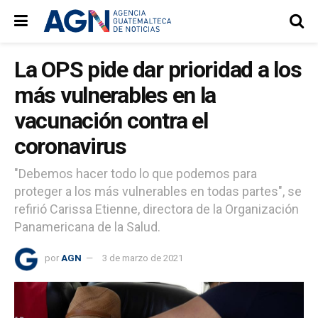
La OPS pide dar prioridad a los
más vulnerables en la
vacunación contra el
coronavirus
"Debemos hacer todo lo que podemos para
proteger a los más vulnerables en todas partes", se
refirió Carissa Etienne, directora de la Organización
Panamericana de la Salud.
por
AGN
3 de marzo de 2021