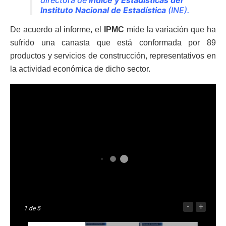
Instituto Nacional de Estadística
(INE).
De acuerdo al informe, el
IPMC
mide la variación que ha
sufrido una canasta que está conformada por 89
productos y servicios de construcción, representativos en
la actividad económica de dicho sector.
-
+
1
de 5