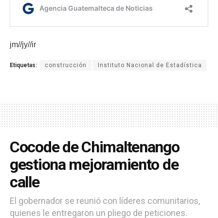
jm//jy//ir
Etiquetas:
construcción
Instituto Nacional de Estadística
Cocode de Chimaltenango
gestiona mejoramiento de
calle
El gobernador se reunió con líderes comunitarios,
quienes le entregaron un pliego de peticiones.