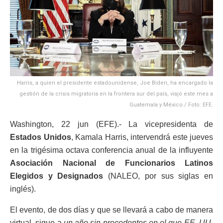
Harris, a quien el presidente estadounidense, Joe Biden, ha encargado la
gestión de la crisis migratoria en la frontera sur del país, viajó este mes a
Guatemala y México./ Foto: EFE.
Washington, 22 jun (EFE).- La vicepresidenta de
Estados Unidos
, Kamala Harris, intervendrá este jueves
en la trigésima octava conferencia anual de la influyente
Asociación Nacional de Funcionarios Latinos
Elegidos y Designados
(NALEO, por sus siglas en
inglés).
El evento, de dos días y que se llevará a cabo de manera
virtual, sigue a
un año sin precedentes en el que EE. UU.