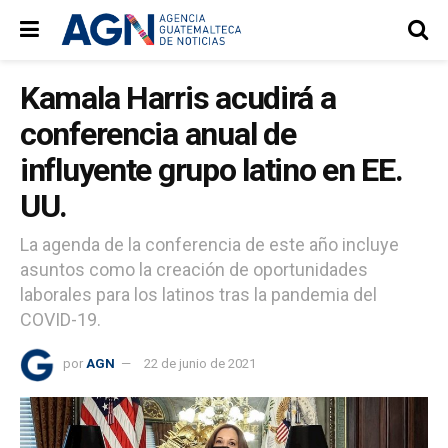
Kamala Harris acudirá a
conferencia anual de
influyente grupo latino en EE.
UU.
La agenda de la conferencia de este año incluye
asuntos como la creación de oportunidades
laborales para los latinos tras la pandemia del
COVID-19.
por
AGN
22 de junio de 2021