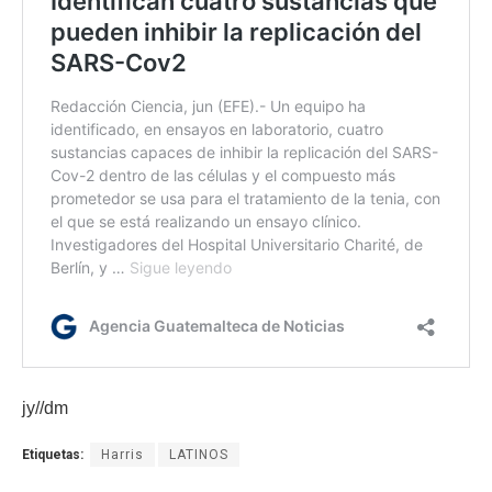
jy//dm
Etiquetas:
Harris
LATINOS