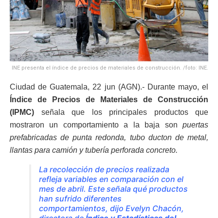
INE presenta el índice de precios de materiales de construcción. /foto: INE.
Ciudad de Guatemala, 22 jun (AGN).- Durante mayo, el
Índice de Precios de Materiales de Construcción
(IPMC)
señala que los principales productos que
mostraron un comportamiento a la baja son
puertas
prefabricadas de punta redonda, tubo ducton de metal,
llantas para camión y tubería perforada concreto.
La recolección de precios realizada
refleja variables en comparación con el
mes de abril. Este señala qué productos
han sufrido diferentes
comportamientos, dijo Evelyn Chacón,
directora de
Índice y Estadísticas del