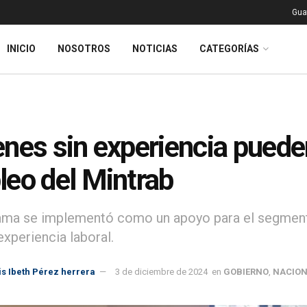
Gua
INICIO
NOSOTROS
NOTICIAS
CATEGORÍAS
nes sin experiencia puede
eo del Mintrab
ama se implementó como un apoyo para el segmento
experiencia laboral.
ris Ibeth Pérez herrera
3 de diciembre de 2024
en
GOBIERNO
,
NACION