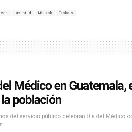
Beca
juventud
Mintrab
Trabajo
del Médico en Guatemala, e
 la población
nos del servicio público celebran Día del Médico c
n.