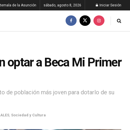
temala de la Asunción
sábado, agosto 8, 2026
Iniciar Sesión
n optar a Beca Mi Primer
 de población más joven para dotarlo de su
ALES
,
Sociedad y Cultura