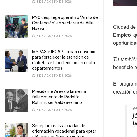
8 DE AGOSTO DE 2026
PNC despliega operativo “Anillo de
Contención” en sectores de Villa
Ciudad de 
Nueva
Empleo
qu
8 DE AGOSTO DE 2026
oportunida
MSPAS e INCAP firman convenio
para fortalecer la atención de
Tú tambié
diabetes e hipertensión en cuatro
beneficio p
departamentos
8 DE AGOSTO DE 2026
El program
Presidente Arévalo lamenta
creación d
fallecimiento de Rodolfo
Rohrmoser Valdeavellano
✅
8 DE AGOSTO DE 2026
j
l
Segeplan realiza charlas de
orientación vocacional para optar
a Becas por Nuestro Futuro