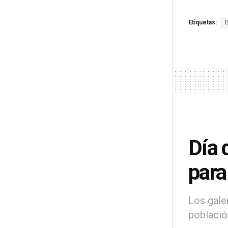
Etiquetas:
Día 
para
Los gale
població