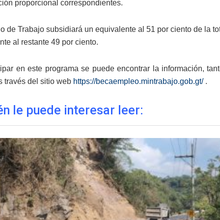
ión proporcional correspondientes.
io de Trabajo subsidiará un equivalente al 51 por ciento de la t
nte al restante 49 por ciento.
cipar en este programa se puede encontrar la información, tan
s través del sitio web
https://becaempleo.mintrabajo.gob.gt/
.
n le puede interesar leer: