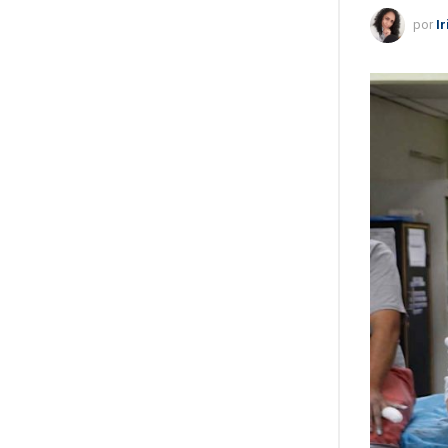
por
I