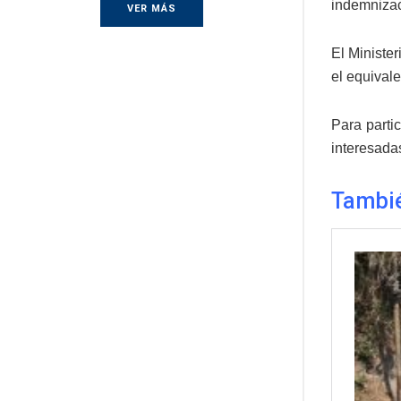
indemnizac
VER MÁS
El Minister
el equivale
Para parti
interesada
Tambié