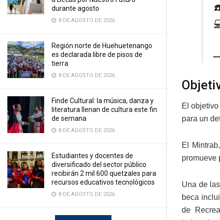
☎
durante agosto
8 DE AGOSTO DE 2026

Región norte de Huehuetenango
es declarada libre de pisos de
—
tierra
8 DE AGOSTO DE 2026
Objeti
Finde Cultural: la música, danza y
El objetiv
literatura llenan de cultura este fin
de semana
para un de
8 DE AGOSTO DE 2026
El Mintrab
Estudiantes y docentes de
promueve
diversificado del sector público
recibirán 2 mil 600 quetzales para
recursos educativos tecnológicos
Una de las
8 DE AGOSTO DE 2026
beca inclu
de Recreac