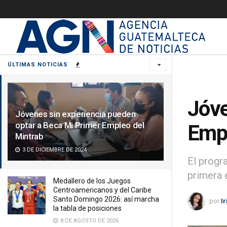
ÚLTIMAS NOTICIAS
Jóve
Jóvenes sin experiencia pueden
optar a Beca Mi Primer Empleo del
Empl
Mintrab
3 DE DICIEMBRE DE 2024
El progr
primera 
Medallero de los Juegos
Centroamericanos y del Caribe
Santo Domingo 2026: así marcha
por
I
la tabla de posiciones
8 DE AGOSTO DE 2026