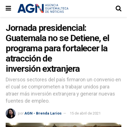
Jornada presidencial:
Guatemala no se Detiene, el
programa para fortalecer la
atracción de
inversión extranjera
Diversos sectores del país firmaron un convenio en
el cual se comprometen a trabajar unidos para
atraer más inversión extranjera y generar nuevas
fuentes de empleo.
por
AGN - Brenda Larios
15 de abril de 2021