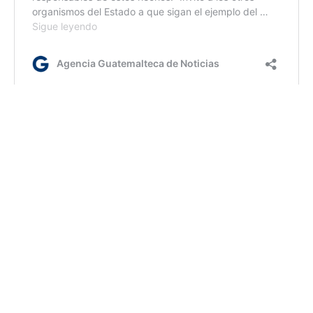
AGN. /jm/km/dm
Etiquetas:
Ministerio de Gobernación
AGN.GT - 2021