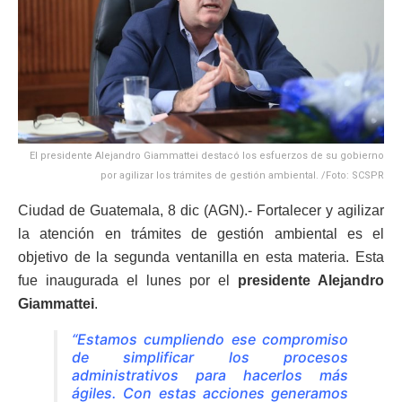
El presidente Alejandro Giammattei destacó los esfuerzos de su gobierno
por agilizar los trámites de gestión ambiental. /Foto: SCSPR
Ciudad de Guatemala, 8 dic (AGN).- Fortalecer y agilizar
la atención en trámites de gestión ambiental es el
objetivo de la segunda ventanilla en esta materia. Esta
fue inaugurada el lunes por el
presidente Alejandro
Giammattei
.
“Estamos cumpliendo ese compromiso
de simplificar los procesos
administrativos para hacerlos más
ágiles. Con estas acciones generamos