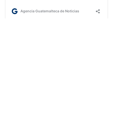
AGN. /jm/km/dm
Etiquetas:
Ministerio de Gobernación
UPCV
AGN.GT - 2021
Sitio web desarrollado por: