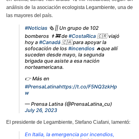
análisis de la asociación ecologista Legambiente, una de
las mayores del país.
#Noticias
🗞 || Un grupo de 102
bomberos 👨🚒 de
#CostaRica
🇨🇷 viajó
hoy a
#Canadá
🇨🇦 para apoyar la
sofocación de los
#incendios
🔥que allí
suceden desde mayo, la segunda
brigada que asiste a esa nación
norteamericana.
👉 Más en
#PrensaLatina
https://t.co/F5NQ3zkHp
w
— Prensa Latina (@PrensaLatina_cu)
July 26, 2023
El presidente de Legambiente, Stefano Ciafani, lamentó:
En Italia, la emergencia por incendios,