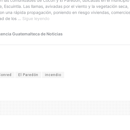
Conred
El Paredón
incendio