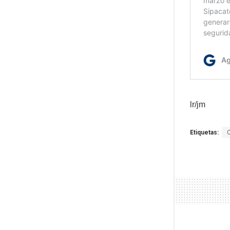
lr/jm
Etiquetas: