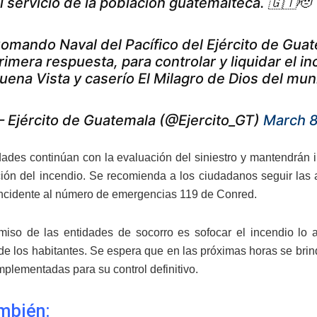
l servicio de la población guatemalteca. 🇬🇹🫡
omando Naval del Pacífico del Ejército de Guat
rimera respuesta, para controlar y liquidar el i
uena Vista y caserío El Milagro de Dios del mu
 Ejército de Guatemala (@Ejercito_GT)
March 8
dades continúan con la evaluación del siniestro y mantendrán i
ción del incendio. Se recomienda a los ciudadanos seguir las a
incidente al número de emergencias 119 de Conred.
iso de las entidades de socorro es sofocar el incendio lo a
de los habitantes. Se espera que en las próximas horas se brin
mplementadas para su control definitivo.
mbién: