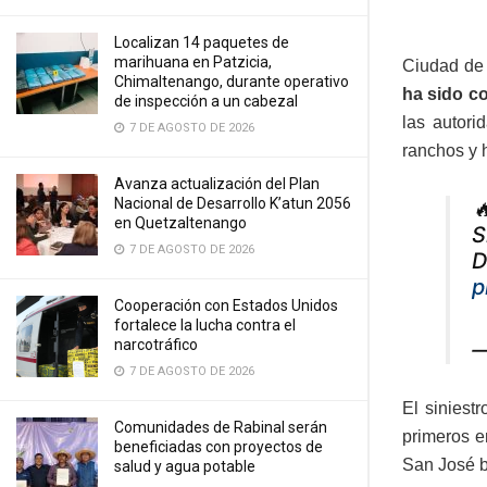
Localizan 14 paquetes de
marihuana en Patzicia,
Ciudad de 
Chimaltenango, durante operativo
ha sido co
de inspección a un cabezal
las autori
7 DE AGOSTO DE 2026
ranchos y 
Avanza actualización del Plan
Nacional de Desarrollo K’atun 2056

en Quetzaltenango
S
7 DE AGOSTO DE 2026
D
p
Cooperación con Estados Unidos
fortalece la lucha contra el
narcotráfico
—
7 DE AGOSTO DE 2026
El siniest
Comunidades de Rabinal serán
primeros e
beneficiadas con proyectos de
San José b
salud y agua potable