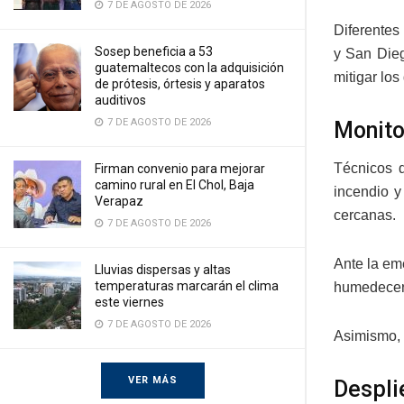
7 DE AGOSTO DE 2026
Diferentes
Sosep beneficia a 53
y San Dieg
guatemaltecos con la adquisición
mitigar lo
de prótesis, órtesis y aparatos
auditivos
7 DE AGOSTO DE 2026
Monito
Técnicos 
Firman convenio para mejorar
camino rural en El Chol, Baja
incendio y
Verapaz
cercanas.
7 DE AGOSTO DE 2026
Ante la em
Lluvias dispersas y altas
temperaturas marcarán el clima
humedecer l
este viernes
7 DE AGOSTO DE 2026
Asimismo, 
VER MÁS
Despli