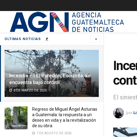
ÚLTIMAS NOTICIAS
Ince
Incendio en El Paredón, Escuintla, se
cont
encuentra bajo control
8 DE MARZO DE 2025
El sinie
Regreso de Miguel Ángel Asturias
por
L
a Guatemala: la respuesta a un
deseo en vida y a la revitalización
de su obra
7 DE AGOSTO DE 2026