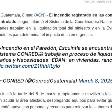
Incendio registrado e
Guatemala, 8 mar. (
AGN
).- El
incendio registrado en las co
ntrolado,
según informó el Sistema de la Coordinadora Nacion
dades trabajan en la liquidación total del siniestro y en l
hoteles para determinar el impacto de la emergencia.
Incendio en el Paredón, Escuintla se encuentra
istema CONRED🦺 trabaja en proceso de liquidac
años y Necesidades -EDAN- en viviendas, rancho
ic.twitter.com/Z1fhhKLyIo
 CONRED (@ConredGuatemala)
March 8, 202
ro inició la tarde del 8 de marzo y rápidamente movilizó a la
n acudir al área afectada, desplegando equipos para evitar qu
rindó apoyo con personal y recursos para reforzar las labores d