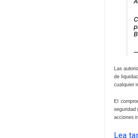
A
C
p
B
—
Las autori
de liquida
cualquier 
El comprom
seguridad 
acciones i
Lea ta