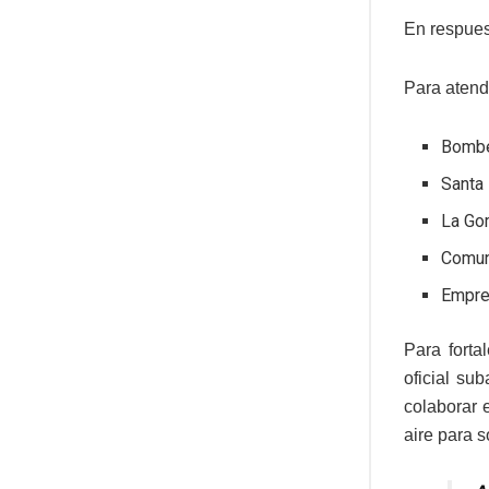
En respues
Para atend
Bombe
Santa
La Go
Comun
Empre
Para forta
oficial su
colaborar 
aire para s