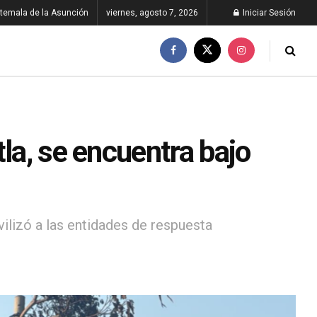
temala de la Asunción
viernes, agosto 7, 2026
Iniciar Sesión
la, se encuentra bajo
vilizó a las entidades de respuesta