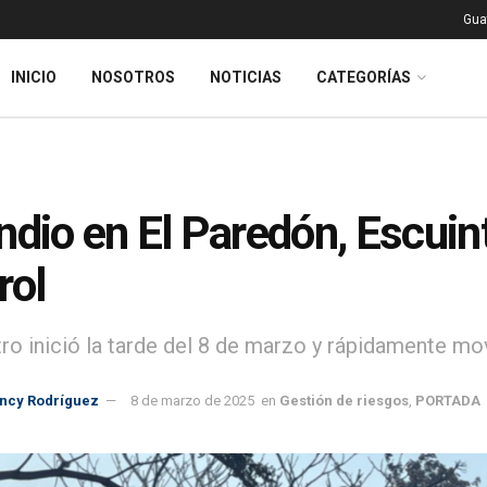
Gua
INICIO
NOSOTROS
NOTICIAS
CATEGORÍAS
ndio en El Paredón, Escuint
rol
stro inició la tarde del 8 de marzo y rápidamente mo
incy Rodríguez
8 de marzo de 2025
en
Gestión de riesgos
,
PORTADA