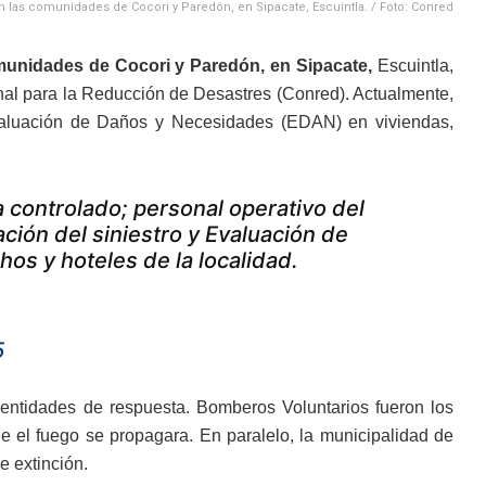
n las comunidades de Cocori y Paredón, en Sipacate, Escuintla. / Foto: Conred
munidades de Cocori y Paredón, en Sipacate,
Escuintla,
al para la Reducción de Desastres (Conred). Actualmente,
a Evaluación de Daños y Necesidades (EDAN) en viviendas,
 controlado; personal operativo del
ión del siniestro y Evaluación de
s y hoteles de la localidad.
5
s entidades de respuesta. Bomberos Voluntarios fueron los
e el fuego se propagara. En paralelo, la municipalidad de
e extinción.