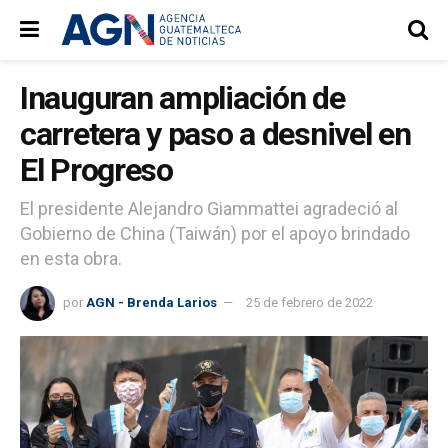
Inauguran ampliación de
carretera y paso a desnivel en
El Progreso
El presidente Alejandro Giammattei agradeció al
Gobierno de China (Taiwán) por el apoyo brindado
en esta obra.
por
AGN - Brenda Larios
25 de febrero de 2022