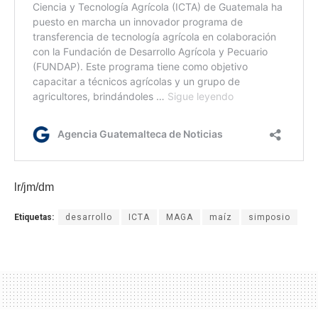
lr/jm/dm
Etiquetas:
desarrollo
ICTA
MAGA
maíz
simposio