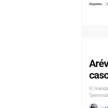
Etiquetas:
Arév
caso
El mandat
"permisi
por
L