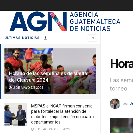
ÚLTIMAS NOTICIAS
Hora
Horario de las semifinales de vuelta
Las semi
del Clausura 2024
torneo.
3 DE MAYO DE 2024
por
J
MSPAS e INCAP firman convenio
para fortalecer la atención de
diabetes e hipertensión en cuatro
departamentos
8 DE AGOSTO DE 2026