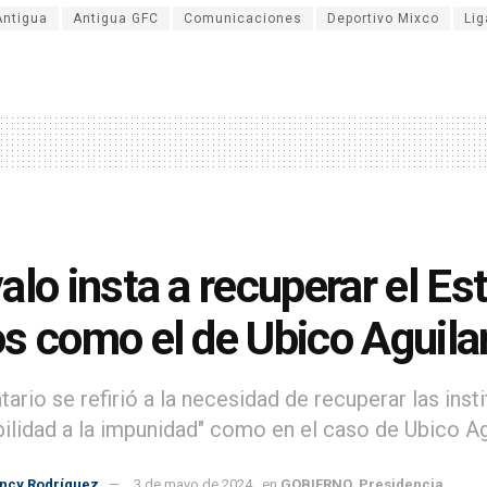
Antigua
Antigua GFC
Comunicaciones
Deportivo Mixco
Lig
alo insta a recuperar el E
s como el de Ubico Aguila
ario se refirió a la necesidad de recuperar las insti
bilidad a la impunidad" como en el caso de Ubico Ag
incy Rodríguez
3 de mayo de 2024
en
GOBIERNO
,
Presidencia