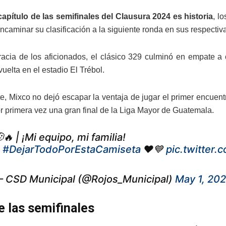
capítulo de las semifinales del Clausura 2024 es historia
, l
caminar su clasificación a la siguiente ronda en sus respectiva
acia de los aficionados, el clásico 329 culminó en empate a c
vuelta en el estadio El Trébol.
te, Mixco no dejó escapar la ventaja de jugar el primer encue
or primera vez una gran final de la Liga Mayor de Guatemala.
🔥 | ¡Mi equipo, mi familia!
A
#DejarTodoPorEstaCamiseta
❤️💙
pic.twitter
 CSD Municipal (@Rojos_Municipal)
May 1, 20
e las semifinales