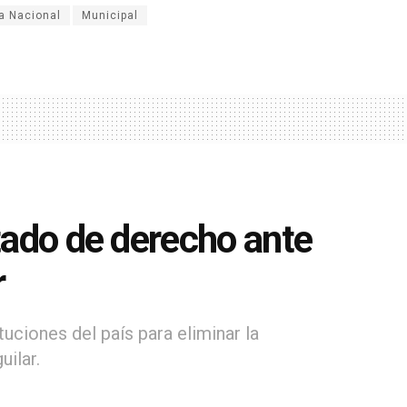
a Nacional
Municipal
stado de derecho ante
r
tuciones del país para eliminar la
uilar.