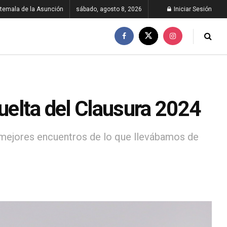
temala de la Asunción
sábado, agosto 8, 2026
Iniciar Sesión
vuelta del Clausura 2024
 mejores encuentros de lo que llevábamos de