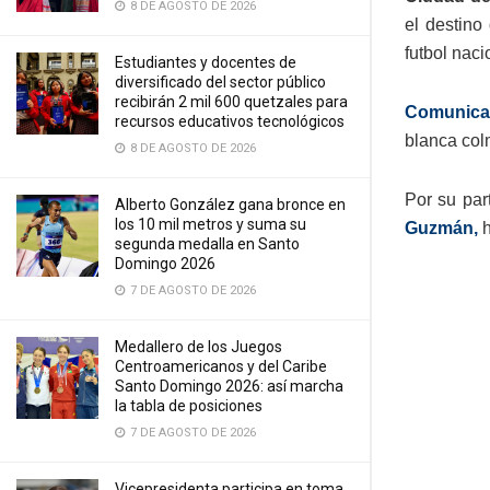
8 DE AGOSTO DE 2026
el destino
futbol naci
Estudiantes y docentes de
diversificado del sector público
recibirán 2 mil 600 quetzales para
Comunicac
recursos educativos tecnológicos
blanca colm
8 DE AGOSTO DE 2026
Por su par
Alberto González gana bronce en
los 10 mil metros y suma su
Guzmán,
h
segunda medalla en Santo
Domingo 2026
7 DE AGOSTO DE 2026
Medallero de los Juegos
Centroamericanos y del Caribe
Santo Domingo 2026: así marcha
la tabla de posiciones
7 DE AGOSTO DE 2026
Vicepresidenta participa en toma