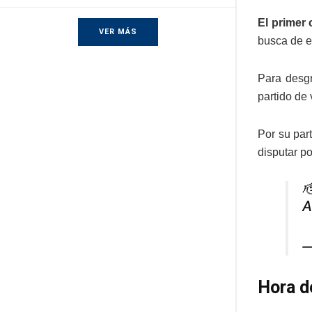
El primer 
VER MÁS
busca de en
Para desgr
partido de 
Por su par
disputar p

—
Hora d