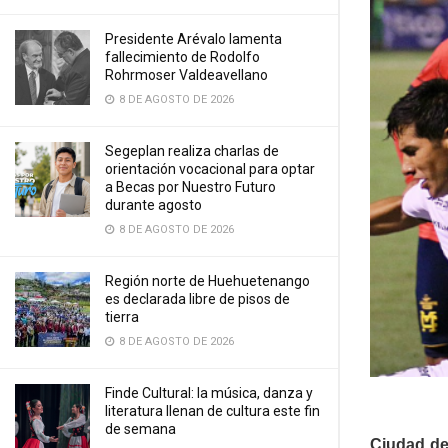
Presidente Arévalo lamenta
fallecimiento de Rodolfo
Rohrmoser Valdeavellano
8 DE AGOSTO DE 2026
Segeplan realiza charlas de
orientación vocacional para optar
a Becas por Nuestro Futuro
durante agosto
8 DE AGOSTO DE 2026
Región norte de Huehuetenango
es declarada libre de pisos de
tierra
8 DE AGOSTO DE 2026
Finde Cultural: la música, danza y
literatura llenan de cultura este fin
de semana
Ciudad de