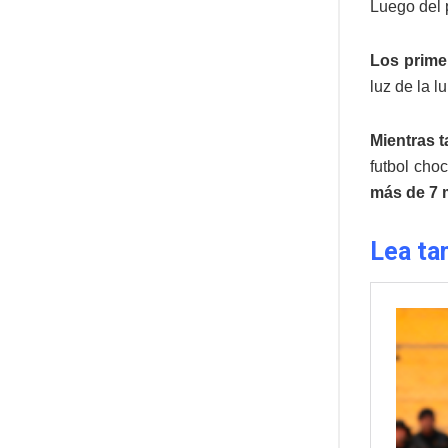
Luego del 
Los prime
luz de la l
Mientras t
futbol cho
más de 7 m
Lea ta