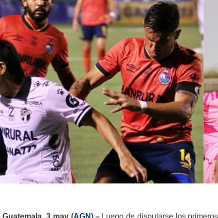
 Guatemala, 3
may (
AGN
).–
Luego de disputarse los primeros