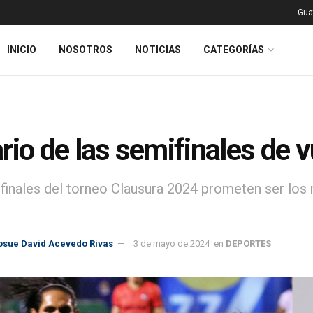
Gua
INICIO
NOSOTROS
NOTICIAS
CATEGORÍAS
rio de las semifinales de 
finales del torneo Clausura 2024 prometen ser los
osue David Acevedo Rivas
3 de mayo de 2024
en
DEPORTES