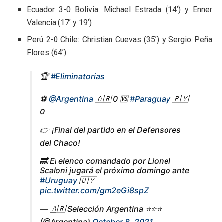
Ecuador 3-0 Bolivia: Michael Estrada (14’) y Enner
Valencia (17’ y 19’)
Perú 2-0 Chile: Christian Cuevas (35’) y Sergio Peña
Flores (64’)
🏆
#Eliminatorias
⚽
@Argentina
🇦🇷 0 🆚
#Paraguay
🇵🇾
0
👉 ¡Final del partido en el Defensores
del Chaco!
🔜 El elenco comandado por Lionel
Scaloni jugará el próximo domingo ante
#Uruguay
🇺🇾
pic.twitter.com/gm2eGi8spZ
— 🇦🇷 Selección Argentina ⭐⭐⭐
(@Argentina)
October 8, 2021