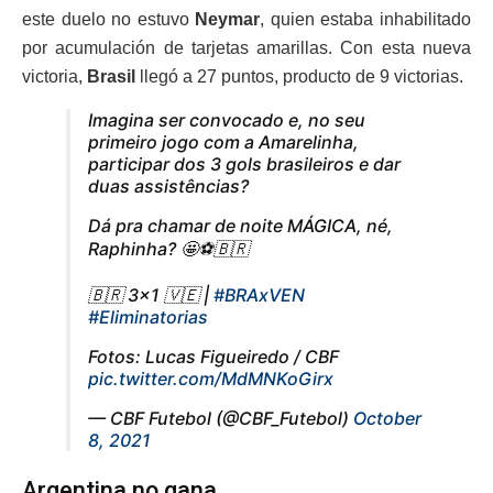
este duelo no estuvo
Neymar
, quien estaba inhabilitado
por acumulación de tarjetas amarillas. Con esta nueva
victoria,
Brasil
llegó a 27 puntos, producto de 9 victorias.
Imagina ser convocado e, no seu
primeiro jogo com a Amarelinha,
participar dos 3 gols brasileiros e dar
duas assistências?
Dá pra chamar de noite MÁGICA, né,
Raphinha? 🤩⚽️🇧🇷
🇧🇷 3×1 🇻🇪 |
#BRAxVEN
#Eliminatorias
Fotos: Lucas Figueiredo / CBF
pic.twitter.com/MdMNKoGirx
— CBF Futebol (@CBF_Futebol)
October
8, 2021
Argentina no gana