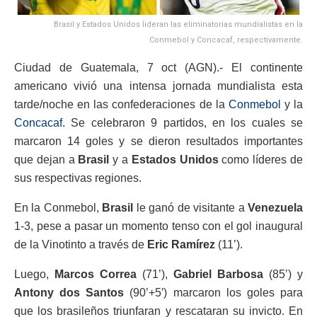
Brasil y Estados Unidos lideran las eliminatorias mundialistas en la
Conmebol y Concacaf, respectivamente.
Ciudad de Guatemala, 7 oct (AGN).- El continente
americano vivió una intensa jornada mundialista esta
tarde/noche en las confederaciones de la
Conmebol
y la
Concacaf
. Se celebraron 9 partidos, en los cuales se
marcaron 14 goles y se dieron resultados importantes
que dejan a
Brasil
y a
Estados Unidos
como líderes de
sus respectivas regiones.
En la Conmebol,
Brasil
le ganó de visitante a
Venezuela
1-3, pese a pasar un momento tenso con el gol inaugural
de la Vinotinto a través de
Eric Ramírez
(11’).
Luego,
Marcos Correa
(71’),
Gabriel Barbosa
(85’) y
Antony dos Santos
(90’+5′) marcaron los goles para
que los brasileños triunfaran y rescataran su invicto. En