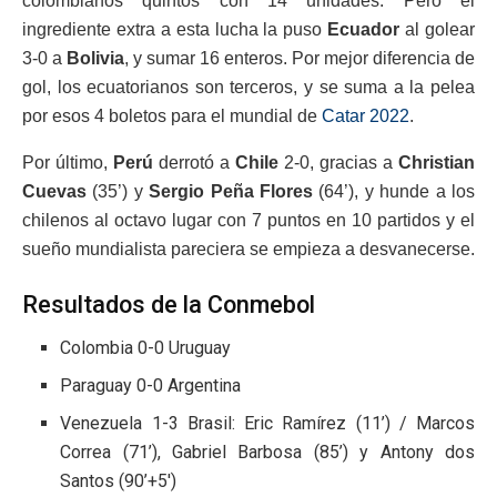
colombianos quintos con 14 unidades. Pero el
ingrediente extra a esta lucha la puso
Ecuador
al golear
3-0 a
Bolivia
, y sumar 16 enteros. Por mejor diferencia de
gol, los ecuatorianos son terceros, y se suma a la pelea
por esos 4 boletos para el mundial de
Catar 2022
.
Por último,
Perú
derrotó a
Chile
2-0, gracias a
Christian
Cuevas
(35’) y
Sergio Peña Flores
(64’), y hunde a los
chilenos al octavo lugar con 7 puntos en 10 partidos y el
sueño mundialista pareciera se empieza a desvanecerse.
Resultados de la Conmebol
Colombia 0-0 Uruguay
Paraguay 0-0 Argentina
Venezuela 1-3 Brasil: Eric Ramírez (11’) / Marcos
Correa (71’), Gabriel Barbosa (85’) y Antony dos
Santos (90’+5′)