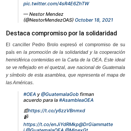
pic.twitter.com/4sR4E6ZhTW
— Nestor Mendez
(@NestorMendezOAS)
October 18, 2021
Destaca compromiso por la solidaridad
El canciller Pedro Brolo expresó el compromiso de su
país en
la promoción de la solidaridad y la cooperación
hemisférica contenidas en la Carta de la OEA. Este ideal
se ve reflejado en el quetzal, ave nacional de Guatemala
y símbolo de esta asamblea, que representa el mapa de
las Américas
.
#OEA
y
@GuatemalaGob
firman
acuerdo para la
#AsambleaOEA
📰
https://t.co/y6zzVBnmxd
📹
https://t.co/enJiYdRMkp
@DrGiammatte
i
@GuatemalaOEA
@MinexGt