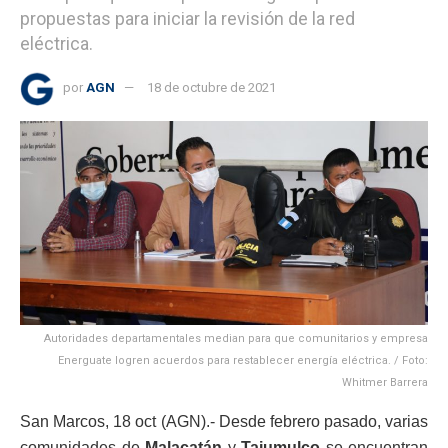
propuestas para iniciar la revisión de la red
eléctrica.
por
AGN
18 de octubre de 2021
Autoridades departamentales median para que comunitarios y empresa
Energuate logren acuerdos para restablecer energía eléctrica. / Foto:
Whitmer Barrera
San Marcos, 18 oct (AGN).- Desde febrero pasado, varias
comunidades de
Malacatán
y
Tajumulco
se encuentran