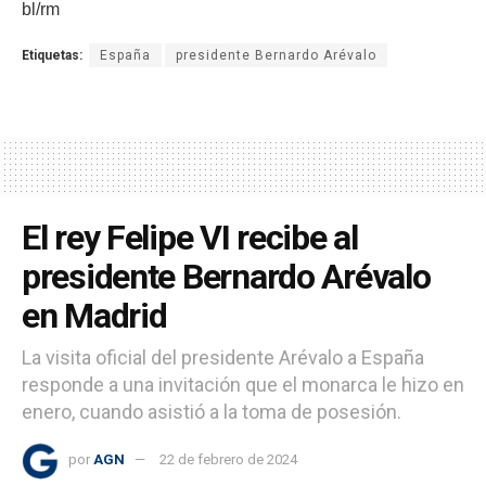
bl/rm
Etiquetas:
España
presidente Bernardo Arévalo
El rey Felipe VI recibe al
presidente Bernardo Arévalo
en Madrid
La visita oficial del presidente Arévalo a España
responde a una invitación que el monarca le hizo en
enero, cuando asistió a la toma de posesión.
por
AGN
22 de febrero de 2024