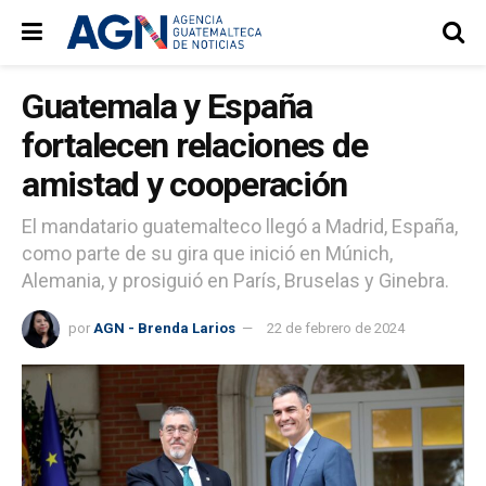
Guatemala y España
fortalecen relaciones de
amistad y cooperación
El mandatario guatemalteco llegó a Madrid, España,
como parte de su gira que inició en Múnich,
Alemania, y prosiguió en París, Bruselas y Ginebra.
por
AGN - Brenda Larios
22 de febrero de 2024