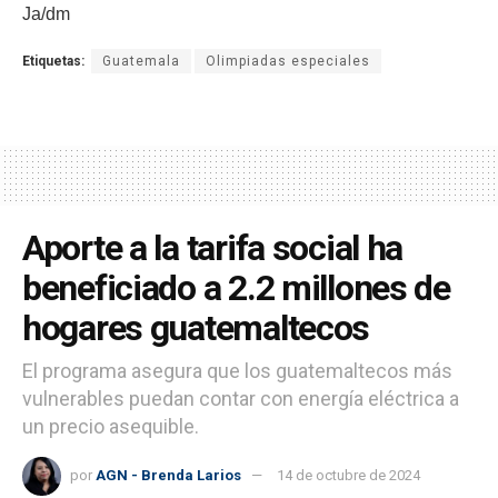
Ja/dm
Etiquetas:
Guatemala
Olimpiadas especiales
Aporte a la tarifa social ha
beneficiado a 2.2 millones de
hogares guatemaltecos
El programa asegura que los guatemaltecos más
vulnerables puedan contar con energía eléctrica a
un precio asequible.
por
AGN - Brenda Larios
14 de octubre de 2024