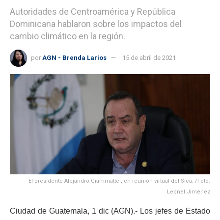
Autoridades de Centroamérica y República
Dominicana hablaron sobre los impactos del
cambio climático en la región.
por
AGN - Brenda Larios
15 de abril de 2021
El presidente Alejandro Giammattei, en reunión virtual del Sica. /Foto:
Leonel Jiménez
Ciudad de Guatemala, 1 dic (AGN).- Los jefes de Estado