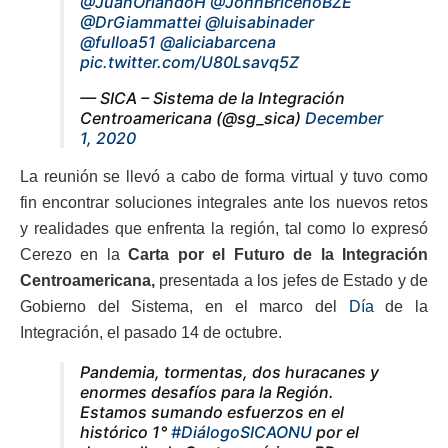
@JuanOrlandoH
@JohnBricenoBZE
@DrGiammattei
@luisabinader
@fulloa51
@aliciabarcena
pic.twitter.com/U80Lsavq5Z
— SICA – Sistema de la Integración
Centroamericana (@sg_sica)
December
1, 2020
La reunión se llevó a cabo de forma virtual y tuvo como
fin encontrar soluciones integrales ante los nuevos retos
y realidades que enfrenta la región, tal como lo expresó
Cerezo en la
Carta por el Futuro de la Integración
Centroamericana,
presentada a los jefes de Estado y de
Gobierno del Sistema, en el marco del
Día
de la
Integración, el pasado 14 de octubre.
Pandemia, tormentas, dos huracanes y
enormes desafíos para la Región.
Estamos sumando esfuerzos en el
histórico 1°
#DiálogoSICAONU
por el