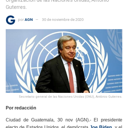
Guterres.
por
AGN
30 de noviembre de 2020
Secretario general de las Naciones Unidas (ONU), António Guterres.
Por redacción
Ciudad de Guatemala, 30 nov (AGN).- El presidente
electo de Estados Unidos, el demócrata
Joe Biden
, y el