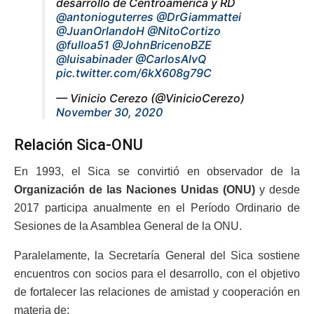
desarrollo de Centroamérica y RD
@antonioguterres
@DrGiammattei
@JuanOrlandoH
@NitoCortizo
@fulloa51
@JohnBricenoBZE
@luisabinader
@CarlosAlvQ
pic.twitter.com/6kX608g79C
— Vinicio Cerezo (@VinicioCerezo)
November 30, 2020
Relación Sica-ONU
En 1993, el Sica se convirtió en observador de la
Organización de las Naciones Unidas (ONU)
y desde
2017 participa anualmente en el Período Ordinario de
Sesiones de la Asamblea General de la ONU.
Paralelamente, la Secretaría General del Sica sostiene
encuentros con socios para el desarrollo, con el objetivo
de fortalecer las relaciones de amistad y cooperación en
materia de: